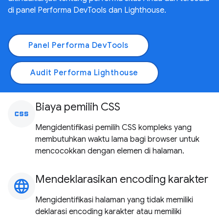
di panel Performa DevTools dan Lighthouse.
Panel Performa DevTools
Audit Performa Lighthouse
Biaya pemilih CSS
css
Mengidentifikasi pemilih CSS kompleks yang
membutuhkan waktu lama bagi browser untuk
mencocokkan dengan elemen di halaman.
Mendeklarasikan encoding karakter
language
Mengidentifikasi halaman yang tidak memiliki
deklarasi encoding karakter atau memiliki