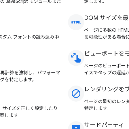
vaScript モジュールまた
定します。
DOM サイズを
html
ページに多数の HT
して、カスタム フォントの読み込み中
る可能性がある場合
ビューポートを
pinch
ページのビューポー
ウトの再計算を強制し、パフォーマ
イスでタップの遅延が
グを特定します。
レンダリングを
block
ページの最初のレンダ
たり、サイズを正しく設定したり
特定します。
案します。
サードパーティ