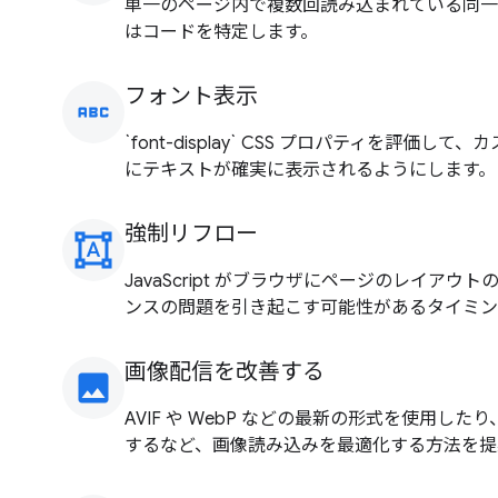
単一のページ内で複数回読み込まれている同一の Ja
はコードを特定します。
フォント表示
abc
`font-display` CSS プロパティを評価
にテキストが確実に表示されるようにします。
強制リフロー
format_shapes
JavaScript がブラウザにページのレイア
ンスの問題を引き起こす可能性があるタイミン
画像配信を改善する
image
AVIF や WebP などの最新の形式を使用し
するなど、画像読み込みを最適化する方法を提