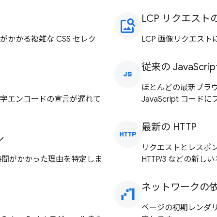
LCP リクエスト
image_search
かかる複雑な CSS セレク
LCP 画像リクエス
従来の JavaScrip
javascript
ほとんどの最新ブラ
字エンコードの宣言が遅れて
JavaScript コ
最新の HTTP
http
シ
リクエストとレスポン
も時間がかかった理由を特定しま
HTTP/3 などの新
ネットワークの
waterfall_chart
ページの初期レンダ