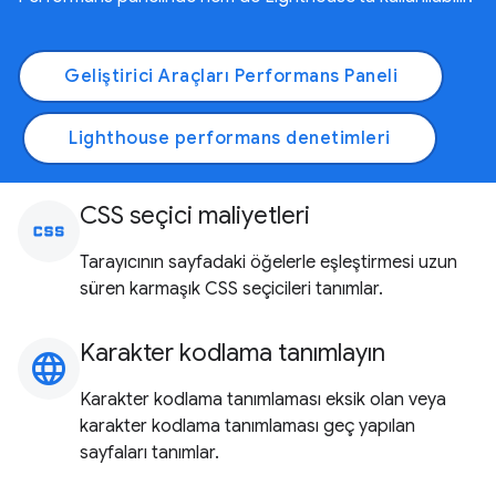
Geliştirici Araçları Performans Paneli
Lighthouse performans denetimleri
CSS seçici maliyetleri
css
Tarayıcının sayfadaki öğelerle eşleştirmesi uzun
süren karmaşık CSS seçicileri tanımlar.
Karakter kodlama tanımlayın
language
Karakter kodlama tanımlaması eksik olan veya
karakter kodlama tanımlaması geç yapılan
sayfaları tanımlar.