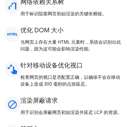
网络依赖关系树
waterfall_chart
用于标识阻塞网页初始渲染的关键依赖链。
优化 DOM 大小
html
当网页上存在大量 HTML 元素时，系统会识别出此
问题，因为这可能会影响渲染性能。
针对移动设备优化视口
pinch
检查网页的视口是否配置正确，以确保不会在移动
设备上造成 300 毫秒的点按延迟。
渲染屏蔽请求
block
用于识别会屏蔽网页初始渲染并延迟 LCP 的资源。