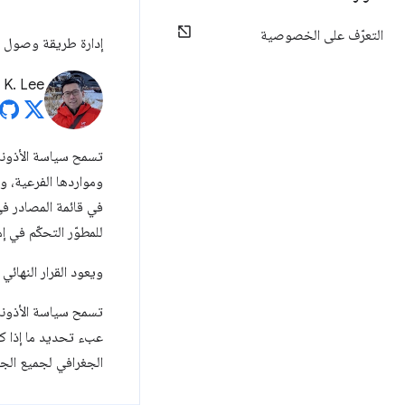
التعرّف على الخصوصية
إدارة طريقة وصول صفحتك وإطارات iframe التابعة 
 K. Lee
ومواردها الفرعية، 
في قائمة المصادر في
للمطوّر التحكّم في 
ويعود القرار النهائ
تسمح سياسة الأذونا
عبء تحديد ما إذا كا
الجغرافي لجميع الجه