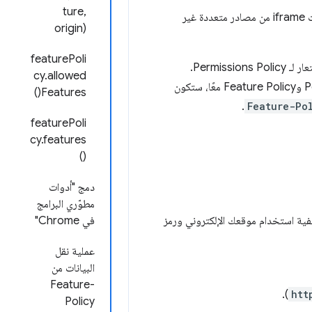
ture,
لذلك، ننصح المطوّرين بضبط عنوان Permissions Policy بشكل صريح في الردّ، وذلك لمنع إطارات iframe من مصادر متعددة غير
origin)
featurePoli
سيظلّ بإمكانك استخدام Feature Policy بعد الإصدار 88 من Chrome، ولكنها ستعمل كاسم مستعار لـ Permissions Policy.
cy.allowed
وبخلاف البنية، لا يوجد اختلاف في المنطق. في حال استخدام كل من عنوانَي Permissions Policy وFeature Policy معًا، ستكون
Features()
.
Feature-Po
featurePoli
cy.features
()
دمج "أدوات
مطوّري البرامج
يفية استخدام موقعك الإلكتروني ورمز
في Chrome"
عملية نقل
البيانات من
Feature-
).
htt
Policy