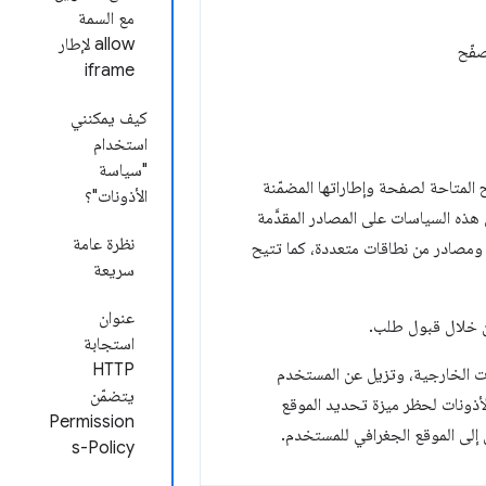
مع السمة
allow لإطار
iframe
كيف يمكنني
استخدام
"سياسة
ّر بالتحكّم في ميزات المتصفّح المتاحة لصفحة وإطاراتها المضمّنة
الأذونات"؟
ذه السياسات على المصادر المقدَّمة
نظرة عامة
 ومصادر من نطاقات متعددة، كما تتيح
سريعة
عنوان
من خلال قبول طلب.
استجابة
HTTP
ات الخارجية، وتزيل عن المستخدم
يتضمّن
لأذونات لحظر ميزة تحديد الموقع
Permission
 إلى الموقع الجغرافي للمستخدم.
s-Policy