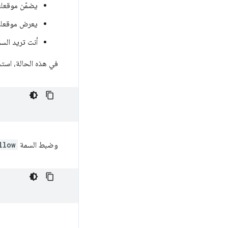
يضمّن موقعك الإل
يعرض موقعك ال
أنت تريد السم
في هذه الحالة، استخد
وضبط السمة
llow