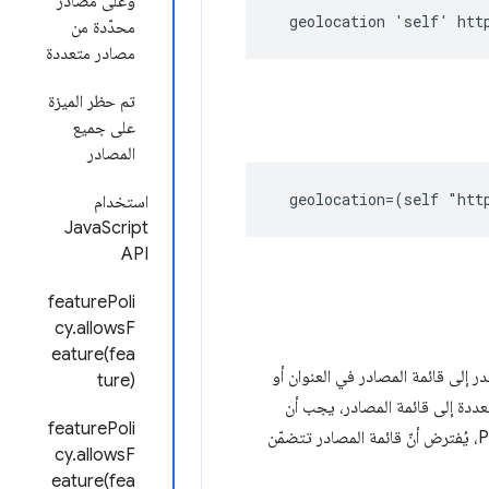
وعلى مصادر
  geolocation 'self' htt
محدّدة من
مصادر متعددة
تم حظر الميزة
على جميع
المصادر
  geolocation=(self "htt
استخدام
JavaScript
API
featurePoli
cy.allowsF
eature(fea
ة المصدر إلى قائمة المصادر في العنوان أو
ture)
ادر متعددة إلى قائمة المصادر، يجب أن
featurePoli
. إذا لم يتضمّن الردّ عنوان Permissions Policy، يُفترض أنّ قائمة المصادر تتضمّن
cy.allowsF
eature(fea