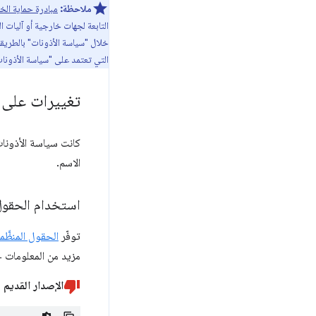
ملاحظة:
مبادرة حماية ال
التابعة لجهات خارجية أو آليات 
خلال "سياسة الأذونات" بالطريقة
التي تعتمد على "سياسة الأذونات
تغييرات على 
الاسم.
استخدام الحقول ا
توفّر
الحقول المنظَّم
مزيد من المعلومات حول "الحقو
الإصدار القديم