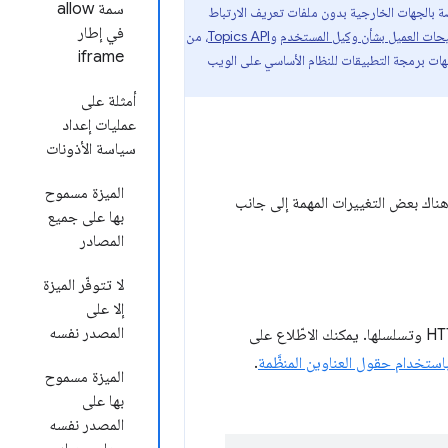
سمة allow
 بالجهات الخارجية بدون ملفات تعريف الارتباط
في إطار
حات العميل بشأن وكيل المستخدم
و
Topics API
، من
iframe
اجهات برمجة التطبيقات للنظام الأساسي على الويب
أمثلة على
عمليات إعداد
سياسة الأذونات
الميزة مسموح
يم الأساسية كما هي، ولكن هناك بعض التغييرات المهمة إلى جانب
بها على جميع
المصادر
لا تتوفّر الميزة
إلا على
المصدر نفسه
مجموعة من بنى البيانات الشائعة لتوحيد عملية تحليل قيم حقول عناوين HTTP وتسلسلها. يمكنك الاطّلاع على
.
الميزة مسموح
بها على
المصدر نفسه