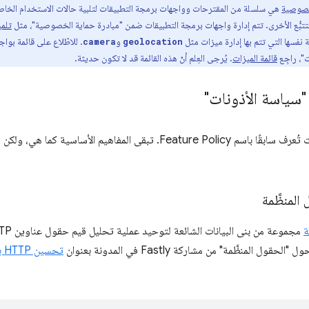
خصوصية
هي سلسلة من المقترحات وواجهات برمجة التطبيقات لتلبية حالات الاستخدام الخاصة
التتبُّع الأخرى. تتم إدارة واجهات برمجة التطبيقات ضمن "مبادرة حماية الخصوصية"، مثل
تلمي
 نفسها التي تتم بها إدارة ميزات مثل
و
. للاطّلاع على قائمة بو
camera
geolocation
"، راجِع
قائمة الميزات
. يُرجى العِلم أنّ هذه القائمة قد لا تكون حديثة.
"سياسة الأذونات"
كانت سياسة الأذونات تُعرف سابقًا باسم Feature Policy. تبقى المفاه
لمنظَّمة
ة
ل المنظَّمة" من مشاركة Fastly في المدونة بعنوان
تحسين HTTP باستخدام حقول العناوين المنظَّمة