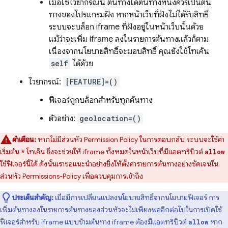
เมื่อใช้ไวยากรณ์นี้ ต้นทางใดต้นทางหนึ่งควรเป็นต้น
ทางของโปรแกรมฝัง หากหน้าเว็บที่ฝังไม่ได้รับสิทธิ์
ระบบจะบล็อก iframe ที่ฝังอยู่ในหน้าเว็บนั้นด้วย
แม้ว่าจะเพิ่ม iframe ลงในรายการต้นทางแล้วก็ตาม
เนื่องจากนโยบายสิทธิ์จะมอบสิทธิ์ คุณยังใช้โทเค็น
self
ได้ด้วย
ไวยากรณ์:
[FEATURE]=()
ฟีเจอร์ถูกบล็อกสำหรับทุกต้นทาง
ตัวอย่าง:
geolocation=()
คำเตือน:
หากไม่มีส่วนหัว Permission Policy ในการตอบกลับ ระบบจะใช้ค่า
เริ่มต้น
โทเค็น ซึ่งจะช่วยให้ iframe ทั้งหมดในหน้าเว็บที่มีแอตทริบิวต์
*
allow
ใช้ฟีเจอร์นี้ได้ ดังนั้นเราขอแนะนำอย่างยิ่งให้ตั้งค่ารายการต้นทางอย่างชัดเจนใน
ส่วนหัว Permissions-Policy เพื่อควบคุมการเข้าถึง
ประเด็นสำคัญ:
เมื่อมีการเปลี่ยนแปลงนโยบายสิทธิ์จากนโยบายฟีเจอร์ การ
เพิ่มต้นทางลงในรายการต้นทางของส่วนหัวจะไม่เพียงพออีกต่อไปในการเปิดใช้
ฟีเจอร์สำหรับ iframe แบบข้ามต้นทาง iframe ต้องมีแอตทริบิวต์
หาก
allow