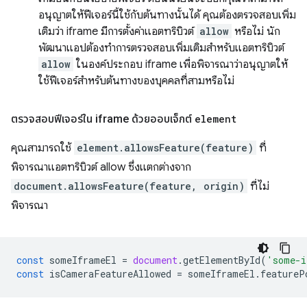
อนุญาตให้ฟีเจอร์นี้ใช้กับต้นทางนั้นได้ คุณต้องตรวจสอบเพิ่ม
เติมว่า iframe มีการตั้งค่าแอตทริบิวต์
allow
หรือไม่ นัก
พัฒนาแอปต้องทำการตรวจสอบเพิ่มเติมสำหรับแอตทริบิวต์
allow
ในองค์ประกอบ iframe เพื่อพิจารณาว่าอนุญาตให้
ใช้ฟีเจอร์สำหรับต้นทางของบุคคลที่สามหรือไม่
ตรวจสอบฟีเจอร์ใน iframe ด้วยออบเจ็กต์
element
คุณสามารถใช้
element.allowsFeature(feature)
ที่
พิจารณาแอตทริบิวต์ allow ซึ่งแตกต่างจาก
document.allowsFeature(feature, origin)
ที่ไม่
พิจารณา
const
someIframeEl
=
document
.
getElementById
(
'some-i
const
isCameraFeatureAllowed
=
someIframeEl
.
featureP