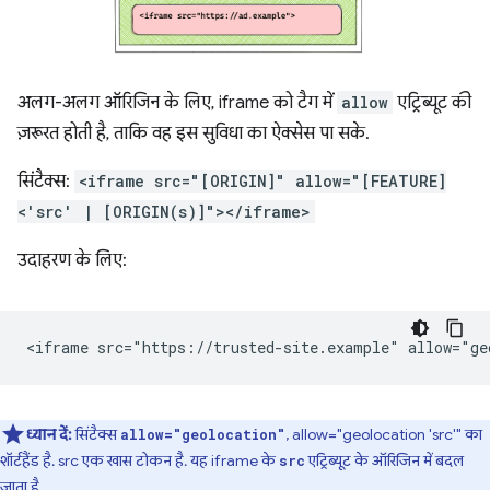
अलग-अलग ऑरिजिन के लिए, iframe को टैग में
allow
एट्रिब्यूट की
ज़रूरत होती है, ताकि वह इस सुविधा का ऐक्सेस पा सके.
सिंटैक्स:
<iframe src="[ORIGIN]" allow="[FEATURE]
<'src' | [ORIGIN(s)]"></iframe>
उदाहरण के लिए:
ध्यान दें:
सिंटैक्स
, allow="geolocation 'src'" का
allow="geolocation"
शॉर्टहैंड है. src एक खास टोकन है. यह iframe के
एट्रिब्यूट के ऑरिजिन में बदल
src
जाता है.