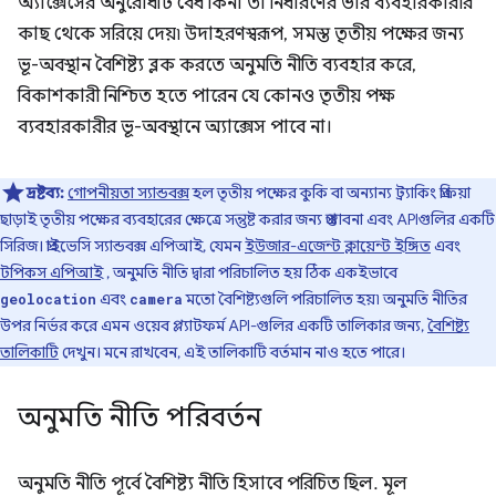
অ্যাক্সেসের অনুরোধটি বৈধ কিনা তা নির্ধারণের ভার ব্যবহারকারীর
কাছ থেকে সরিয়ে দেয়৷ উদাহরণস্বরূপ, সমস্ত তৃতীয় পক্ষের জন্য
ভূ-অবস্থান বৈশিষ্ট্য ব্লক করতে অনুমতি নীতি ব্যবহার করে,
বিকাশকারী নিশ্চিত হতে পারেন যে কোনও তৃতীয় পক্ষ
ব্যবহারকারীর ভূ-অবস্থানে অ্যাক্সেস পাবে না।
দ্রষ্টব্য:
গোপনীয়তা স্যান্ডবক্স
হল তৃতীয় পক্ষের কুকি বা অন্যান্য ট্র্যাকিং প্রক্রিয়া
ছাড়াই তৃতীয় পক্ষের ব্যবহারের ক্ষেত্রে সন্তুষ্ট করার জন্য প্রস্তাবনা এবং APIগুলির একটি
সিরিজ। প্রাইভেসি স্যান্ডবক্স এপিআই, যেমন
ইউজার-এজেন্ট ক্লায়েন্ট ইঙ্গিত
এবং
টপিকস এপিআই
, অনুমতি নীতি দ্বারা পরিচালিত হয় ঠিক একইভাবে
এবং
মতো বৈশিষ্ট্যগুলি পরিচালিত হয়৷ অনুমতি নীতির
geolocation
camera
উপর নির্ভর করে এমন ওয়েব প্ল্যাটফর্ম API-গুলির একটি তালিকার জন্য,
বৈশিষ্ট্য
তালিকাটি
দেখুন। মনে রাখবেন, এই তালিকাটি বর্তমান নাও হতে পারে।
অনুমতি নীতি পরিবর্তন
অনুমতি নীতি পূর্বে বৈশিষ্ট্য নীতি হিসাবে পরিচিত ছিল. মূল