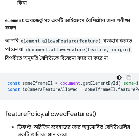
কিনা।
element
অবজেক্ট সহ একটি আইফ্রেমে বৈশিষ্ট্যের জন্য পরীক্ষা
করুন
আপনি
element.allowsFeature(feature)
ব্যবহার করতে
পারেন যা
document.allowsFeature(feature, origin)
বিপরীতে অনুমতি বৈশিষ্ট্যকে বিবেচনা করে যা করে না।
const
someIframeEl
=
document
.
getElementById
(
'some-i
const
isCameraFeatureAllowed
=
someIframeEl
.
featureP
feature
Policy
.
allowed
Features(
)
ডিফল্ট-অরিজিন ব্যবহারের জন্য অনুমোদিত বৈশিষ্ট্যগুলির
একটি তালিকা প্রদান করে।