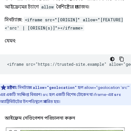
আইফ্রেমের ট্যাগে
allow
বৈশিষ্ট্যের প্রয়োজন।
সিনট্যাক্স:
<iframe src="[ORIGIN]" allow="[FEATURE]
<'src' | [ORIGIN(s)]"></iframe>
যেমন:
দ্রষ্টব্য:
সিনট্যাক্স
হল allow="geolocation 'src'"
allow="geolocation"
এর একটি সংক্ষিপ্ত বিবরণ। src হল একটি বিশেষ টোকেন যা iframe-এর
src
অ্যাট্রিবিউটের উৎপত্তিস্থলে প্রসারিত হয়।
আইফ্রেম নেভিগেশন পরিচালনা করুন