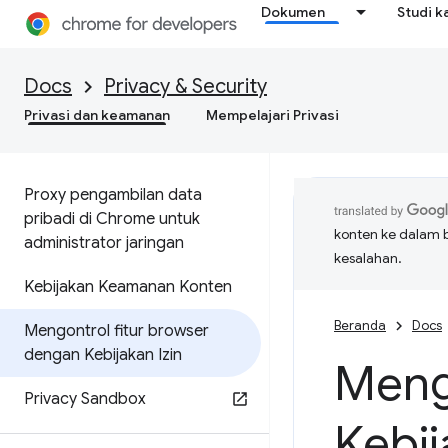
Dokumen
Studi k
Docs
Privacy & Security
Privasi dan keamanan
Mempelajari Privasi
Proxy pengambilan data
pribadi di Chrome untuk
konten ke dalam 
administrator jaringan
kesalahan.
Kebijakan Keamanan Konten
Beranda
Docs
Mengontrol fitur browser
dengan Kebijakan Izin
Meng
Privacy Sandbox
Kebij