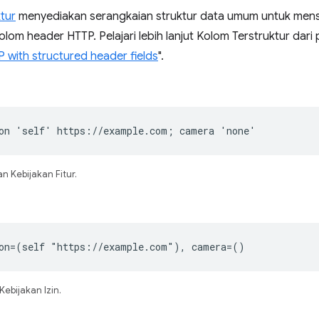
tur
menyediakan serangkaian struktur data umum untuk mens
i kolom header HTTP. Pelajari lebih lanjut Kolom Terstruktur dari
 with structured header fields
".
on 'self' https://example.com; camera 'none'
 Kebijakan Fitur.
ion=(self "https://example.com"), camera=()
ebijakan Izin.