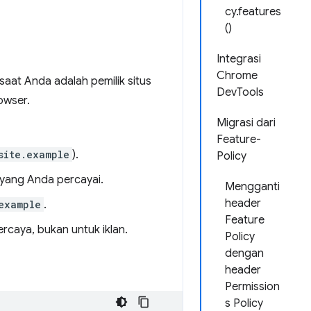
cy.features
()
Integrasi
Chrome
saat Anda adalah pemilik situs
DevTools
owser.
Migrasi dari
Feature-
site.example
).
Policy
yang Anda percayai.
Mengganti
header
example
.
Feature
rcaya, bukan untuk iklan.
Policy
dengan
header
Permission
s Policy