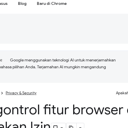
asus
Blog
Baru di Chrome
Google menggunakan teknologi AI untuk menerjemahkan
bahasa pilihan Anda. Terjemahan AI mungkin mengandung
Privacy & Security
Apakah
ontrol fitur browser
akan Izin