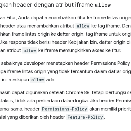
kan header dengan atribut iframe
allow
an Fitur, Anda dapat menambahkan fitur ke frame lintas ori
in header atau menambahkan atribut
allow
ke tag iframe. Deng
n frame lintas origin ke daftar origin, tag iframe untuk ori
 Jika respons tidak berisi header Kebijakan Izin, daftar origin d
an atribut
allow
ke iframe memungkinkan akses ke fitur.
, sebaiknya developer menetapkan header Permissions Policy 
ga iframe lintas origin yang tidak tercantum dalam daftar orig
 ini, meskipun
allow
ada.
masih dapat digunakan setelah Chrome 88, tetapi berfungsi se
sintaksis, tidak ada perbedaan dalam logika. Jika header Permis
sama-sama, header
Permissions-Policy
akan memiliki priori
lai yang diberikan oleh header
Feature-Policy
.