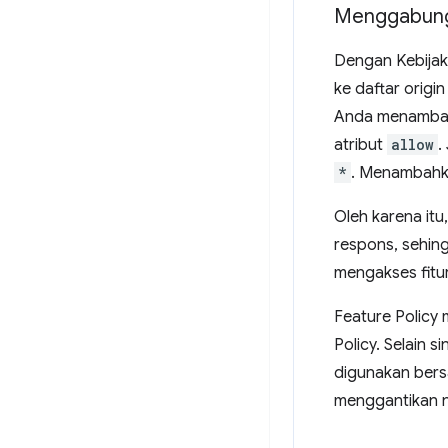
Menggabung
Dengan Kebijak
ke daftar orig
Anda menambahka
atribut
allow
.
*
. Menambahk
Oleh karena itu
respons, sehing
mengakses fitur
Feature Policy 
Policy. Selain 
digunakan ber
menggantikan ni