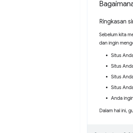
Bagaimana
Ringkasan s
Sebelum kita me
dan ingin mengo
Situs And
Situs And
Situs And
Situs And
Anda ingi
Dalam hal ini, 