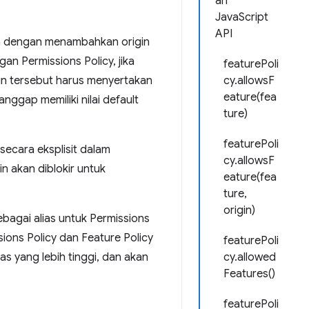
an
JavaScript
API
gin dengan menambahkan origin
an Permissions Policy, jika
featurePoli
gin tersebut harus menyertakan
cy.allowsF
eature(fea
ianggap memiliki nilai default
ture)
featurePoli
secara eksplisit dalam
cy.allowsF
in akan diblokir untuk
eature(fea
ture,
origin)
bagai alias untuk Permissions
sions Policy dan Feature Policy
featurePoli
tas yang lebih tinggi, dan akan
cy.allowed
Features()
featurePoli