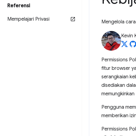
Referensi
Mempelajari Privasi
Mengelola cara 
Kevin 
Permissions Po
fitur browser 
serangkaian keb
disediakan dala
memungkinkan d
Pengguna memili
memberikan izin
Permissions Po