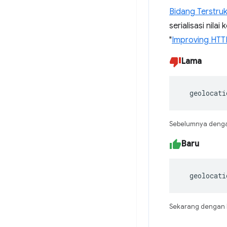
Bidang Terstruk
serialisasi nila
"
Improving HTTP
Lama
  geolocati
Sebelumnya dengan
Baru
  geolocat
Sekarang dengan K