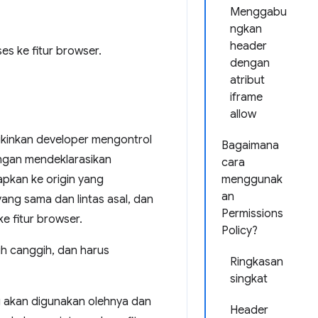
Menggabu
ngkan
header
es ke fitur browser.
dengan
atribut
iframe
allow
gkinkan developer mengontrol
Bagaimana
engan mendeklarasikan
cara
apkan ke origin yang
menggunak
an
yang sama dan lintas asal, dan
Permissions
e fitur browser.
Policy?
ih canggih, dan harus
Ringkasan
singkat
g akan digunakan olehnya dan
Header