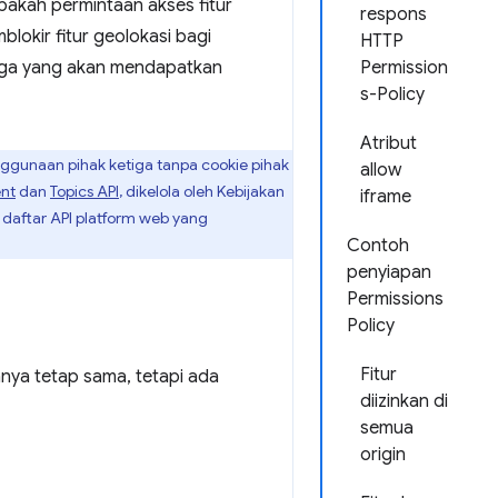
akah permintaan akses fitur
respons
lokir fitur geolokasi bagi
HTTP
tiga yang akan mendapatkan
Permission
s-Policy
Atribut
ggunaan pihak ketiga tanpa cookie pihak
allow
ent
dan
Topics API
, dikelola oleh Kebijakan
iframe
 daftar API platform web yang
Contoh
penyiapan
Permissions
Policy
Fitur
nya tetap sama, tetapi ada
diizinkan di
semua
origin