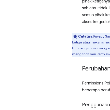
pihak ketigany
sah atau tidak.
semua pihak ke
akses ke geolo
Catatan:
Privacy S
ketiga atau mekanisme p
Izin dengan cara yang s
mengandalkan Permission
Perubahan 
Permissions Pol
beberapa peru
Penggunaan 