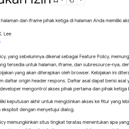
halaman dan iframe pihak ketiga di halaman Anda memiliki aks
K. Lee
licy, yang sebelumnya dikenal sebagai Feature Policy, memun
yang tersedia untuk halaman, iframe, dan subresource-nya, d
ijakan yang akan diterapkan oleh browser. Kebijakan ini diter
m daftar origin header respons. Daftar asal dapat berisi asal 
eveloper mengontrol akses pihak pertama dan pihak ketiga k
ki keputusan akhir untuk mengizinkan akses ke fitur yang leb
 eksplisit dengan menyetujui dialog.
licy memungkinkan situs tingkat teratas menentukan apa yan