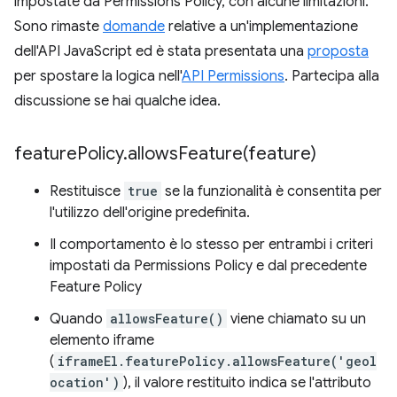
impostate da Permissions Policy, con alcune limitazioni.
Sono rimaste
domande
relative a un'implementazione
dell'API JavaScript ed è stata presentata una
proposta
per spostare la logica nell'
API Permissions
. Partecipa alla
discussione se hai qualche idea.
feature
Policy
.
allowsFeature(
feature)
Restituisce
true
se la funzionalità è consentita per
l'utilizzo dell'origine predefinita.
Il comportamento è lo stesso per entrambi i criteri
impostati da Permissions Policy e dal precedente
Feature Policy
Quando
allowsFeature()
viene chiamato su un
elemento iframe
(
iframeEl.featurePolicy.allowsFeature('geol
ocation')
), il valore restituito indica se l'attributo