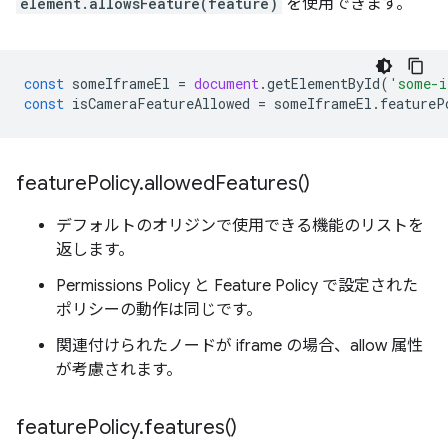
element.allowsFeature(feature)
を使用できます。
const
someIframeEl
=
document
.
getElementById
(
'some-i
const
isCameraFeatureAllowed
=
someIframeEl
.
featureP
feature
Policy
.
allowed
Features(
)
デフォルトのオリジンで使用できる機能のリストを
返します。
Permissions Policy と Feature Policy で設定された
ポリシーの動作は同じです。
関連付けられたノードが iframe の場合、allow 属性
が考慮されます。
feature
Policy
.
features(
)