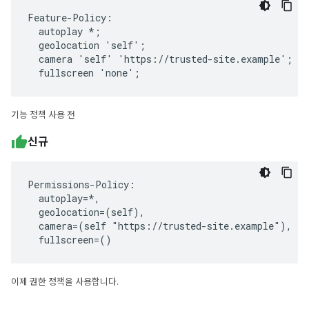
Feature-Policy:

  autoplay *;

  geolocation 'self';

  camera 'self' 'https://trusted-site.example';

  fullscreen 'none';
기능 정책 사용 전
신규
Permissions-Policy:

  autoplay=*,

  geolocation=(self),

  camera=(self "https://trusted-site.example"),

  fullscreen=()
이제 권한 정책을 사용합니다.