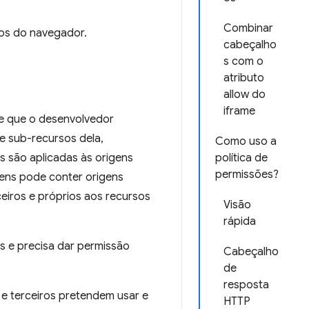
Combinar
sos do navegador.
cabeçalho
s com o
atributo
allow do
iframe
te que o desenvolvedor
e sub-recursos dela,
Como uso a
as são aplicadas às origens
política de
permissões?
gens pode conter origens
ceiros e próprios aos recursos
Visão
rápida
os e precisa dar permissão
Cabeçalho
de
resposta
e e terceiros pretendem usar e
HTTP