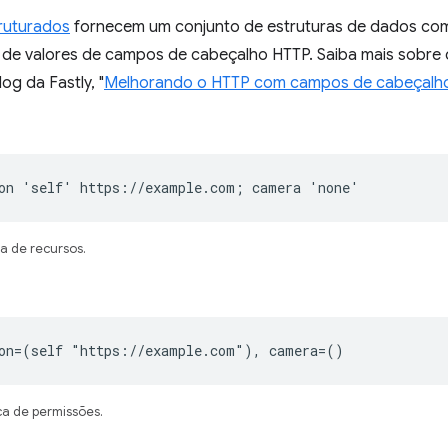
ruturados
fornecem um conjunto de estruturas de dados comu
ão de valores de campos de cabeçalho HTTP. Saiba mais sobr
g da Fastly, "
Melhorando o HTTP com campos de cabeçalho
on 'self' https://example.com; camera 'none'
ca de recursos.
ion=(self "https://example.com"), camera=()
ca de permissões.