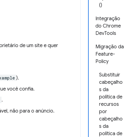
()
Integração
do Chrome
DevTools
ietário de um site e quer
Migração da
Feature-
Policy
Substituir
xample
).
cabeçalho
ue você confia.
s da
política de
e
.
recursos
ável, não para o anúncio.
por
cabeçalho
s da
política de