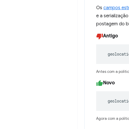
Os
campos est
e a serializaç
postagem do blo
Antigo
  geolocati
Antes com a políti
Novo
  geolocat
Agora com a políti