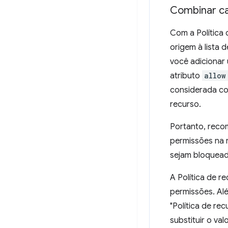
Combinar ca
Com a Política
origem à lista 
você adicionar 
atributo
allow
considerada co
recurso.
Portanto, reco
permissões na r
sejam bloquead
A Política de r
permissões. Alé
"Política de re
substituir o va