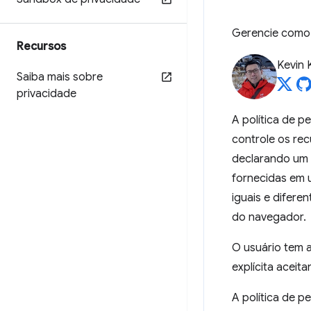
Gerencie como 
Recursos
Kevin 
Saiba mais sobre
privacidade
A política de p
controle os rec
declarando um c
fornecidas em u
iguais e difere
do navegador.
O usuário tem a
explícita aceit
A política de p