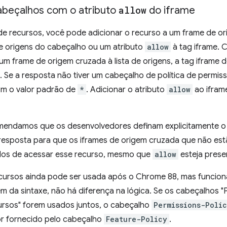
beçalhos com o atributo
allow
do iframe
 de recursos, você pode adicionar o recurso a um frame de o
de origens do cabeçalho ou um atributo
allow
à tag iframe. C
um frame de origem cruzada à lista de origens, a tag iframe d
. Se a resposta não tiver um cabeçalho de política de permissõ
m o valor padrão de
*
. Adicionar o atributo
allow
ao ifram
mendamos que os desenvolvedores definam explicitamente o 
esposta para que os iframes de origem cruzada que não estão
os de acessar esse recurso, mesmo que
allow
esteja prese
ecursos ainda pode ser usada após o Chrome 88, mas funciona
m da sintaxe, não há diferença na lógica. Se os cabeçalhos "P
cursos" forem usados juntos, o cabeçalho
Permissions-Poli
lor fornecido pelo cabeçalho
Feature-Policy
.