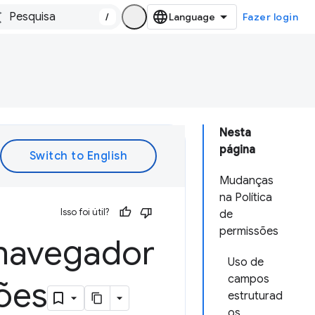
/
Fazer login
Nesta
página
Mudanças
na Política
Isso foi útil?
de
permissões
 navegador
Uso de
campos
ões
estruturad
os