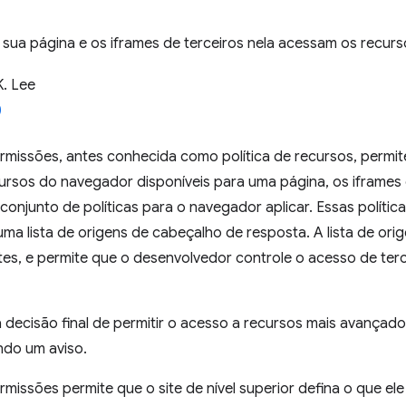
sua página e os iframes de terceiros nela acessam os recur
K. Lee
ermissões, antes conhecida como política de recursos, permi
ursos do navegador disponíveis para uma página, os iframes 
onjunto de políticas para o navegador aplicar. Essas polític
ma lista de origens de cabeçalho de resposta. A lista de ori
ntes, e permite que o desenvolvedor controle o acesso de ter
 decisão final de permitir o acesso a recursos mais avançad
ando um aviso.
ermissões permite que o site de nível superior defina o que el