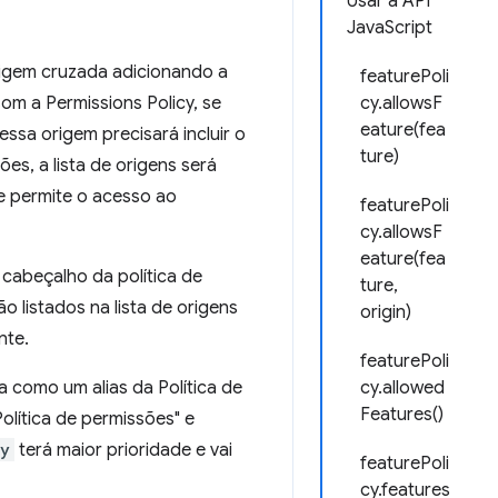
Usar a API
JavaScript
rigem cruzada adicionando a
featurePoli
om a Permissions Policy, se
cy.allowsF
eature(fea
essa origem precisará incluir o
ture)
es, a lista de origens será
e permite o acesso ao
featurePoli
cy.allowsF
eature(fea
cabeçalho da política de
ture,
 listados na lista de origens
origin)
nte.
featurePoli
 como um alias da Política de
cy.allowed
Features()
olítica de permissões" e
cy
terá maior prioridade e vai
featurePoli
cy.features