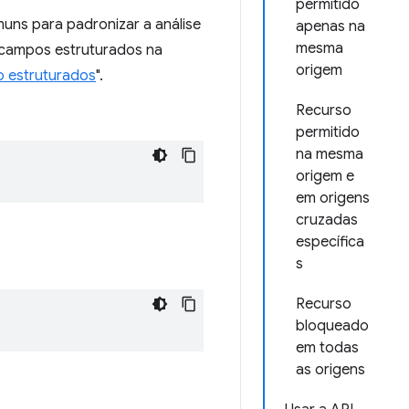
permitido
ns para padronizar a análise
apenas na
mesma
e campos estruturados na
origem
 estruturados
".
Recurso
permitido
na mesma
origem e
em origens
cruzadas
específica
s
Recurso
bloqueado
em todas
as origens