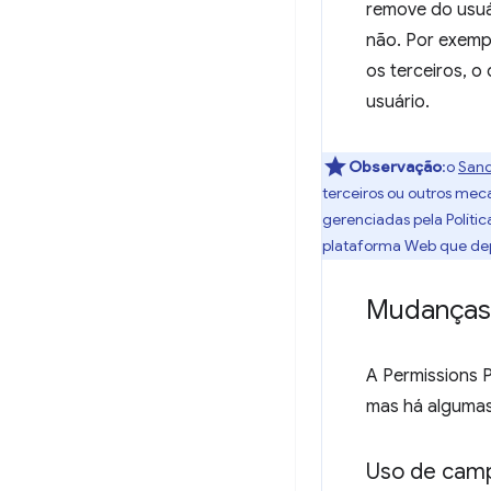
remove do usuár
não. Por exempl
os terceiros, 
usuário.
Observação
:o
Sand
terceiros ou outros me
gerenciadas pela Polít
plataforma Web que dep
Mudanças 
A Permissions 
mas há algumas
Uso de camp