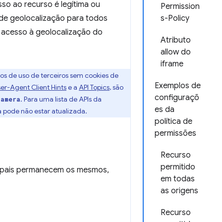
so ao recurso é legítima ou
Permission
 de geolocalização para todos
s-Policy
á acesso à geolocalização do
Atributo
allow do
iframe
os de uso de terceiros sem cookies de
Exemplos de
er-Agent Client Hints
e a
API Topics
, são
configuraçõ
. Para uma lista de APIs da
camera
es da
sta pode não estar atualizada.
política de
permissões
Recurso
permitido
ncipais permanecem os mesmos,
em todas
as origens
Recurso