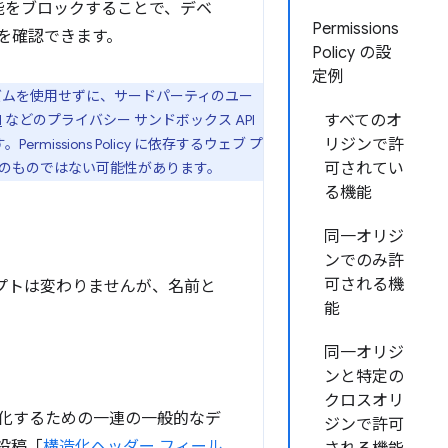
情報機能をブロックすることで、デベ
Permissions
を確認できます。
Policy の設
定例
カニズムを使用せずに、サードパーティのユー
I
などのプライバシー サンドボックス API
すべてのオ
ermissions Policy に依存するウェブ プ
リジンで許
のものではない可能性があります。
可されてい
る機能
同一オリジ
ンでのみ許
可される機
主なコンセプトは変わりませんが、名前と
能
同一オリジ
ンと特定の
クロスオリ
準化するための一連の一般的なデ
ジンで許可
投稿「
構造化ヘッダー フィール