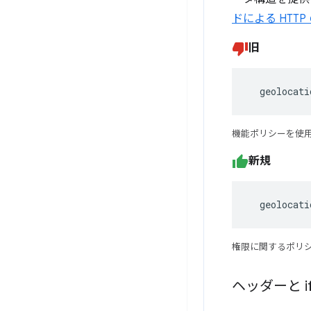
ドによる HTTP
旧
  geolocati
機能ポリシーを使
新規
  geolocat
権限に関するポリ
ヘッダーと if