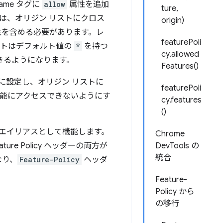
ame タグに
allow
属性を追加
ture,
は、オリジン リストにクロス
origin)
を含める必要があります。レ
featurePoli
 リストはデフォルト値の
*
を持つ
cy.allowed
きるようになります。
Features()
明示的に設定し、オリジン リストに
featurePoli
能にアクセスできないようにす
cy.features
()
olicy のエイリアスとして機能します。
Chrome
ure Policy ヘッダーの両方が
DevTools の
統合
なり、
Feature-Policy
ヘッダ
Feature-
Policy から
の移行