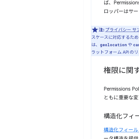
ば、Permis
ロッパーはサー
注:
プライバシー サ
スケースに対応するための
は、
や
geolocation
ca
ラットフォーム API 
権限に関
Permissio
ともに重要な変
構造化フィ
構造化フィール
ータ構造を提供