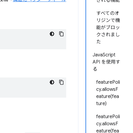
される機能
すべてのオ
リジンで機
能がブロッ
クされまし
た
JavaScript
API を使用す
る
featurePoli
cy.allowsF
eature(fea
ture)
featurePoli
cy.allowsF
eature(fea