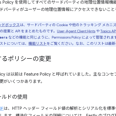
sions Policy を使用してすべてのサードパーティの地理位置
ドパーティがユーザーの地理位置情報にアクセスできないこと
ンドボックス
は、サードパーティの Cookie や他のトラッキング メ
提案と API をまとめたものです。
User-Agent Client Hints
や
Topics AP
などの機能と同じように、Permissions Policy によって管理されます。P
mera
のリストについては、
機能リスト
をご覧ください。なお、このリストは最新
するポリシーの変更
ns Policy は以前は Feature Policy と呼ばれていました。
更がいくつかあります。
ールドの使用
ド
は、HTTP ヘッダー フィールド値の解析とシリアル化を標
します。構造化フィールドの詳細については、Fastly のブログ