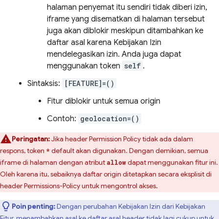
halaman penyemat itu sendiri tidak diberi izin,
iframe yang disematkan di halaman tersebut
juga akan diblokir meskipun ditambahkan ke
daftar asal karena Kebijakan Izin
mendelegasikan izin. Anda juga dapat
menggunakan token
self
.
Sintaksis:
[FEATURE]=()
Fitur diblokir untuk semua origin
Contoh:
geolocation=()
Peringatan:
Jika header Permission Policy tidak ada dalam
respons, token
default akan digunakan. Dengan demikian, semua
*
iframe di halaman dengan atribut
dapat menggunakan fitur ini.
allow
Oleh karena itu, sebaiknya daftar origin ditetapkan secara eksplisit di
header Permissions-Policy untuk mengontrol akses.
Poin penting:
Dengan perubahan Kebijakan Izin dari Kebijakan
Fitur, menambahkan asal ke daftar asal header tidak lagi cukup untuk