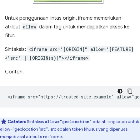
Untuk penggunaan lintas origin, iframe memerlukan
atribut
allow
dalam tag untuk mendapatkan akses ke
fitur.
Sintaksis:
<iframe src="[ORIGIN]" allow="[FEATURE]
<'src' | [ORIGIN(s)]"></iframe>
Contoh:
Catatan:
Sintaksis
adalah singkatan untuk
allow="geolocation"
allow="geolocation 'src'". src adalah token khusus yang diperluas
menjadi asal atribut
iframe.
src