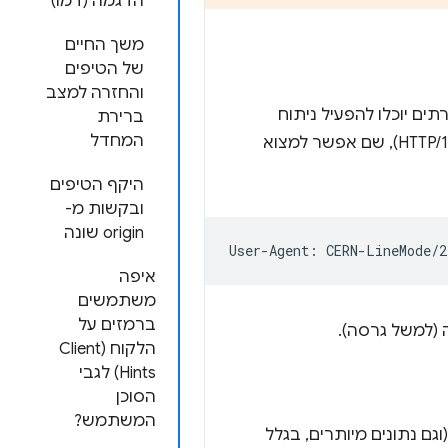
הדגמה (דמו)
משך החיים
של הטיפים
והחזרה למצב
ים יוכלו להפעיל ניתוח
ברירת
המחדל
נתונים ולהתאים אישית את התגובה. ההגדרה הזו נקבעה כבר בשנת 1996 (RFC 1945 עבור HTTP/1.0), שם אפשר למצוא
היקף הטיפים
ובקשות מ-
origin שונה
איפה
משתמשים
ברמזים על
 (למשל גרסה).
הלקוח (Client
Hints) לגבי
הסוכן
המשתמש?
ם נתונים מיותרים, בגלל