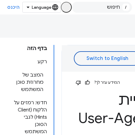
/
היכנס
בדף הזה
רקע
המצב של
מחרוזת סוכן
המידע עזר לך?
המשתמש
ית
חדש: רמזים על
הלקוח (Client
User-Agent Clie
Hints) לגבי
הסוכן
המשתמש