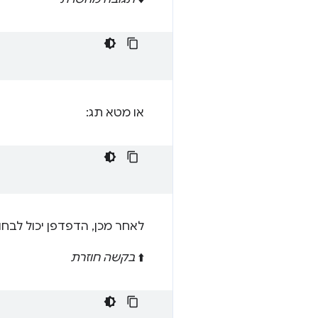
או מטא תג:
לאחר מכן, הדפדפן יכול לב
⬆️
בקשה חוזרת