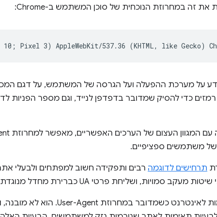
ת זה במחרוזת הנוכחית של סוכן המשתמש ב-Chrome:
ע על מערכת ההפעלה ועל הגרסה של המשתמש, על דגם המכשי
זים כדי להסיק שמדובר בדפדפן לנייד, וגם מספר הפניות לד
י של משתמשים ספציפיים.
תרחישים לדוגמה
רבים ותפקידה חשוב למפתחים ולבעלי אתרים
יות, ושליחת פרטי UA כברירת מחדל מנוגדת למטרה הזו.
יש גם צורך לשפר את התאימות לאינטרנט כשמד
לבעיות תאימות לאתר שגורמות נזק למשתמשים. הבעיות האלה פ