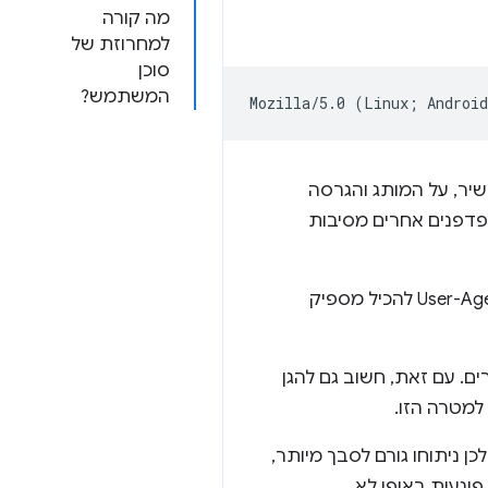
מה קורה
למחרוזת של
סוכן
המשתמש?
ר, על המותג והגרסה
פדפנים אחרים מסיבות
השילוב של הפרמטרים האלה עם המגוון העצום של הערכים האפשריים, מאפשר למחרוזת User-Agent להכיל מספיק
. עם זאת, חשוב גם להגן
ובר במחרוזת User-Agent. הוא לא מובנה, ולכן ניתוחו גורם לסבך מיותר,
וגעות באופן לא