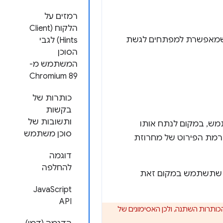
רמזים על
הלקוח (Client
 הלקוח (Client Hints) לגבי הסוכן המשתמש הם תוספת חדשה ל-Client Hints API, שמאפשרת למפתחים לגשת
Hints) לגבי
הסוכן
המשתמש מ-
Chromium 89
כותרות של
בקשות
ותשובות של
מש, במקום לנתח אותו
סוכן משתמש
 לצמצום רמת הפירוט של מחרוזת
דוגמה
להחלפה
 הפונקציונליות הקיימת שמסתמכת על ניתוח המחרוזת של User-Agent, כך שתשתמש במקום זאת
JavaScript
API
User-Agent , חשוב לדעת שהחל מ-Chrome 90 הפורמט של הכותרות השתנה, ולכן האסימונים של