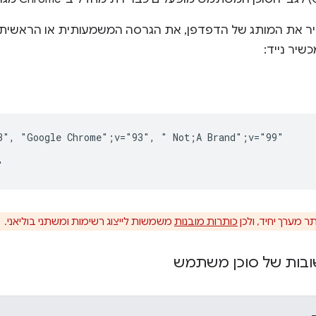
יר את המותג של הדפדפן, את הגרסה המשמעותית או הראשית
שיר נייד:
3", "Google Chrome";v="93", " Not;A Brand";v="99"

ר מערך יחיד, ולכן
כותרות מובנות
משמשות לייצוג רשימות ומשתני בוליאני.
ובות של סוכן משתמש