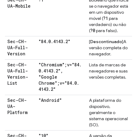
Booleano que indica
UA-Mobile
se o navegador está
em um dispositivo
?1
móvel (
para
verdadeiro) ou não
?0
(
para falso).
Sec-CH-
"84
.
0
.
4143
.
2"
[
Descontinuado
]A
UA-Full-
versão completa do
Version
navegador.
Sec-CH-
"Chromium";v="84
.
Lista de marcas de
UA-Full-
0
.
4143
.
2"
,
navegadores e suas
Version-
"Google
versões completas.
List
Chrome";v="84
.
0
.
4143
.
2"
Sec-CH-
"Android"
A plataforma do
UA-
dispositivo,
Platform
geralmente o
sistema operacional
(SO).
Sec-CH-
"10"
A versão da