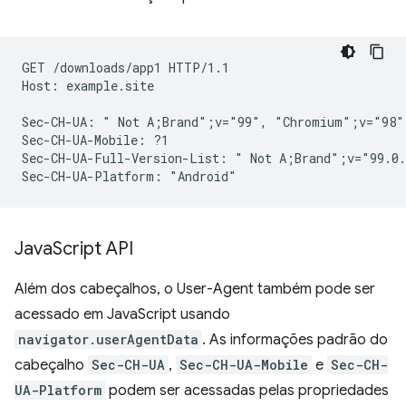
GET /downloads/app1 HTTP/1.1

Host: example.site

Sec-CH-UA: " Not A;Brand";v="99", "Chromium";v="98"
Sec-CH-UA-Mobile: ?1

Sec-CH-UA-Full-Version-List: " Not A;Brand";v="99.0.
Java
Script API
Além dos cabeçalhos, o User-Agent também pode ser
acessado em JavaScript usando
navigator.userAgentData
. As informações padrão do
cabeçalho
Sec-CH-UA
,
Sec-CH-UA-Mobile
e
Sec-CH-
UA-Platform
podem ser acessadas pelas propriedades