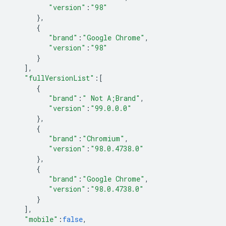
"version"
:
"98"
},
{
"brand"
:
"Google Chrome"
,
"version"
:
"98"
}
],
"fullVersionList"
:
[
{
"brand"
:
" Not A;Brand"
,
"version"
:
"99.0.0.0"
},
{
"brand"
:
"Chromium"
,
"version"
:
"98.0.4738.0"
},
{
"brand"
:
"Google Chrome"
,
"version"
:
"98.0.4738.0"
}
],
"mobile"
:
false
,