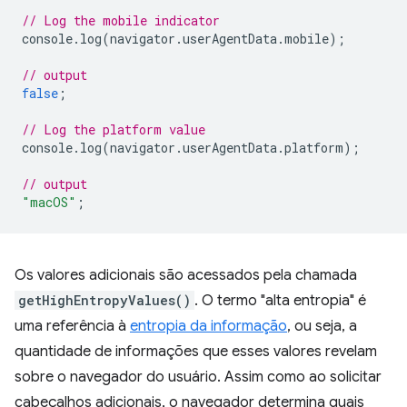
// Log the mobile indicator
console
.
log
(
navigator
.
userAgentData
.
mobile
);
// output
false
;
// Log the platform value
console
.
log
(
navigator
.
userAgentData
.
platform
);
// output
"macOS"
;
Os valores adicionais são acessados pela chamada
getHighEntropyValues()
. O termo "alta entropia" é
uma referência à
entropia da informação
, ou seja, a
quantidade de informações que esses valores revelam
sobre o navegador do usuário. Assim como ao solicitar
cabeçalhos adicionais, o navegador determina quais