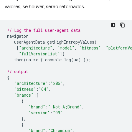
valores, se houver, serão retornados.
// Log the full user-agent data
navigator
.
userAgentData
.
getHighEntropyValues
(
[
"architecture"
,
"model"
,
"bitness"
,
"platformV
"fullVersionList"
])
.
then
(
ua
=
>
{
console
.
log
(
ua
)
});
// output
{
"architecture"
:
"x86"
,
"bitness"
:
"64"
,
"brands"
:
[
{
"brand"
:
" Not A;Brand"
,
"version"
:
"99"
},
{
"brand"
:
"Chromium"
,