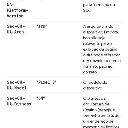
UA-
plataforma ou do
Platform-
SO.
Version
Sec-CH-
"arm"
A arquitetura do
UA-Arch
dispositivo. Embora
isso não seja
relevante para a
exibição da página,
o site pode oferecer
um download com o
formato padrão
correto.
Sec-CH-
"Pixel 3"
O modelo do
UA-Model
dispositivo.
Sec-CH-
"64"
O bitness da
UA-Bitness
arquitetura de
destino (ou seja, o
tamanho em bits de
um endereço de
memória ou inteiro)