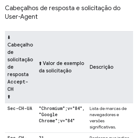
Cabeçalhos de resposta e solicitação do
User-Agent
⬇️
Cabeçalho
de
solicitação
⬆️ Valor de exemplo
de
Descrição
da solicitação
resposta
Accept-
CH
⬆️
Sec-CH-UA
"Chromium";v="84"
,
Lista de marcas de
"Google
navegadores e
Chrome";v="84"
versões
significativas.
Sec-CH-
?1