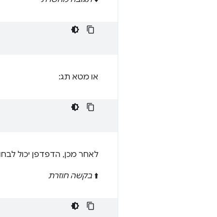
או מטא תג:
לאחר מכן, הדפדפן יכול לב
⬆️
בקשה חוזרת