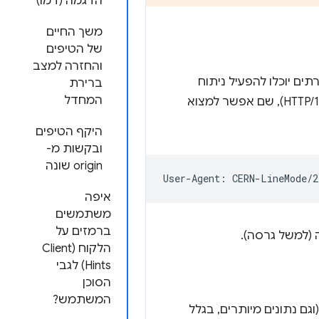
הדגמה (דמו)
משך החיים
של הטיפים
והחזרה למצב
ים יוכלו להפעיל ניתוח
ברירת
המחדל
נתונים ולהתאים אישית את התגובה. ההגדרה הזו נקבעה כבר בשנת 1996 (RFC 1945 עבור HTTP/1.0), שם אפשר למצוא
היקף הטיפים
ובקשות מ-
origin שונה
איפה
משתמשים
ברמזים על
 (למשל גרסה).
הלקוח (Client
Hints) לגבי
הסוכן
המשתמש?
ם נתונים מיותרים, בגלל