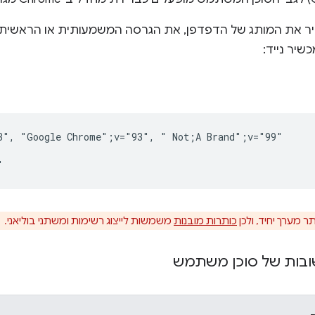
יר את המותג של הדפדפן, את הגרסה המשמעותית או הראשית
שיר נייד:
3", "Google Chrome";v="93", " Not;A Brand";v="99"

ר מערך יחיד, ולכן
כותרות מובנות
משמשות לייצוג רשימות ומשתני בוליאני.
ובות של סוכן משתמש