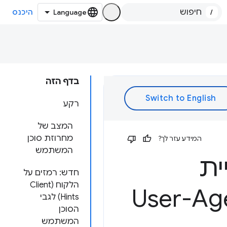
/
היכנס
בדף הזה
רקע
המצב של
מחרוזת סוכן
המידע עזר לך?
המשתמש
ית
חדש: רמזים על
הלקוח (Client
User-Agent Clie
Hints) לגבי
הסוכן
המשתמש