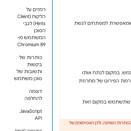
רמזים על
הלקוח (Client
 הלקוח (Client Hints) לגבי הסוכן המשתמש הם תוספת חדשה ל-Client Hints API, שמאפשרת למפתחים לגשת
Hints) לגבי
הסוכן
המשתמש מ-
Chromium 89
כותרות של
בקשות
ותשובות של
מש, במקום לנתח אותו
סוכן משתמש
 לצמצום רמת הפירוט של מחרוזת
דוגמה
להחלפה
 הפונקציונליות הקיימת שמסתמכת על ניתוח המחרוזת של User-Agent, כך שתשתמש במקום זאת
JavaScript
API
User-Agent , חשוב לדעת שהחל מ-Chrome 90 הפורמט של הכותרות השתנה, ולכן האסימונים של