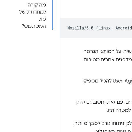
מה קורה
למחרוזת של
סוכן
המשתמש?
ר, על המותג והגרסה
פדפנים אחרים מסיבות
השילוב של הפרמטרים האלה עם המגוון העצום של הערכים האפשריים, מאפשר למחרוזת User-Agent להכיל מספיק
. עם זאת, חשוב גם להגן
ובר במחרוזת User-Agent. הוא לא מובנה, ולכן ניתוחו גורם לסבך מיותר,
וגעות באופן לא