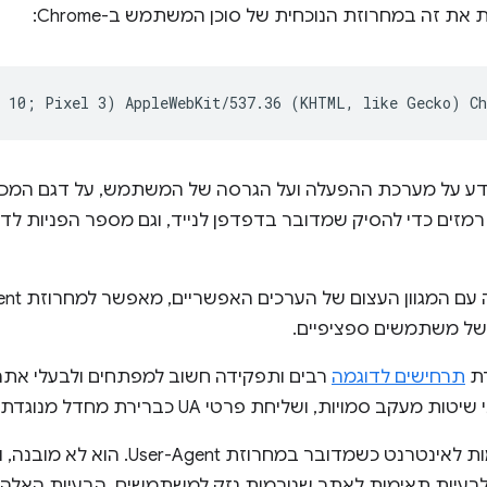
ת זה במחרוזת הנוכחית של סוכן המשתמש ב-Chrome:
ע על מערכת ההפעלה ועל הגרסה של המשתמש, על דגם המכשי
זים כדי להסיק שמדובר בדפדפן לנייד, וגם מספר הפניות לד
י של משתמשים ספציפיים.
תרחישים לדוגמה
רבים ותפקידה חשוב למפתחים ולבעלי אתרים
יות, ושליחת פרטי UA כברירת מחדל מנוגדת למטרה הזו.
יש גם צורך לשפר את התאימות לאינטרנט כשמד
לבעיות תאימות לאתר שגורמות נזק למשתמשים. הבעיות האלה פ