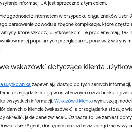
syłanie informacji UA jest sprzeczne z tym celem.
enie zgodności z internetem w przypadku ciągu znaków User-
jego parsowanie powoduje zbędne komplikacje, które często
witryny, które szkodzą użytkownikom. Te problemy mają też n
wników mniej popularnych przeglądarek, ponieważ witryny mo
i.
we wskazówki dotyczące klienta użytko
ta użytkownika
zapewniają dostęp do tych samych informacji, 
 temu przeglądarki mogą w ostatecznym rozrachunku ograni
ika wszystkich informacji.
Wskazówki klienta
wymuszają model,
iór danych o kliencie (wskazówek), a przeglądarka stosuje wł
by określić, jakie dane zwracać. Oznacza to, że zamiast domy
główku User-Agent, dostępem można teraz zarządzać w wyra