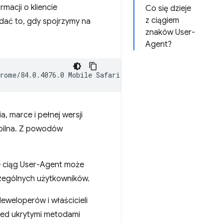
macji o kliencie
Co się dzieje
z ciągiem
dać to, gdy spojrzymy na
znaków User-
Agent?
, marce i pełnej wersji
obilna. Z powodów
e ciąg User-Agent może
czególnych użytkowników.
deweloperów i właścicieli
rzed ukrytymi metodami