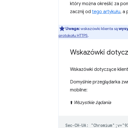
który można określić za p
zacznij od
tego artykułu
, a
Uwaga:
wskazówki klienta są
wysy
protokołu HTTPS
.
Wskazówki dotycz
Wskazówki dotyczące klient
Domyślnie przeglądarka zwra
mobilne:
⬆️
Wszystkie żądania
Sec-CH-UA: "Chromium";v="9