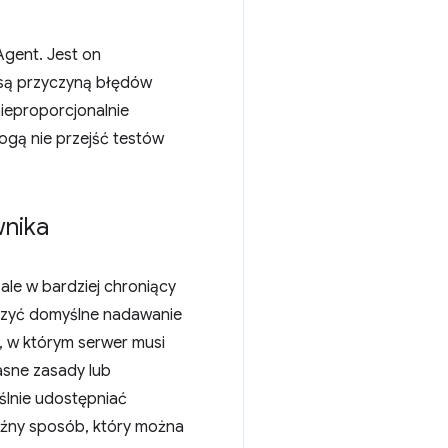
Agent. Jest on
 są przyczyną błędów
ieproporcjonalnie
gą nie przejść testów
wnika
ale w bardziej chroniący
czyć domyślne nadawanie
 w którym serwer musi
asne zasady lub
ślnie udostępniać
źny sposób, który można