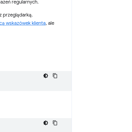
rażeń regularnych.
z przeglądarką.
ą wskazówek klienta
, ale