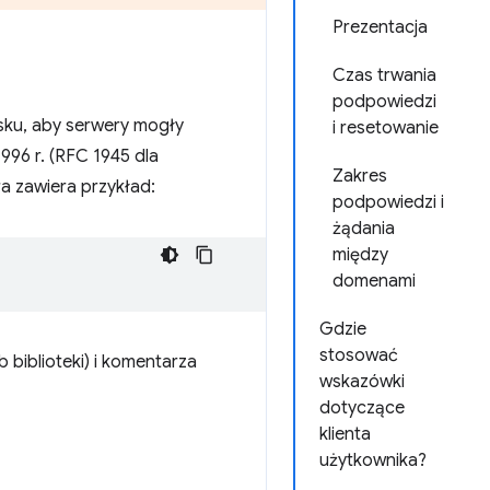
Prezentacja
Czas trwania
podpowiedzi
isku, aby serwery mogły
i resetowanie
996 r. (RFC 1945 dla
Zakres
ra zawiera przykład:
podpowiedzi i
żądania
między
domenami
Gdzie
stosować
 biblioteki) i komentarza
wskazówki
dotyczące
klienta
użytkownika?