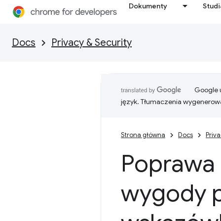
Dokumenty
Stud
Docs
Privacy & Security
Google u
język. Tłumaczenia wygenerowa
Strona główna
Docs
Priva
Poprawa 
wygody p