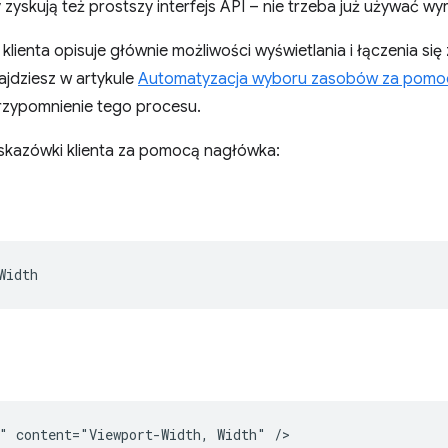
yskują też prostszy interfejs API – nie trzeba już używać wy
enta opisuje głównie możliwości wyświetlania i łączenia się 
jdziesz w artykule
Automatyzacja wyboru zasobów za pomoc
przypomnienie tego procesu.
skazówki klienta za pomocą nagłówka: