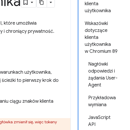
ika
klienta
użytkownika
I, które umożliwia
Wskazówki
dotyczące
 i chroniący prywatność.
klienta
użytkownika
w Chromium 89
Nagłówki
odpowiedzi i
b warunkach użytkownika,
żądania User-
 ścieżki to pierwszy krok do
Agent
Przykładowa
aniu ciągu znaków klienta
wymiana
JavaScript
główka zmienił się, więc tokeny
API