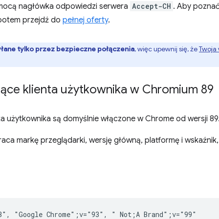
omocą nagłówka odpowiedzi serwera
Accept-CH
. Aby poznać
 potem przejdź do
pełnej oferty
.
łane tylko przez bezpieczne połączenia
, więc upewnij się, że
Twoja 
ące klienta użytkownika w Chromium 89
a użytkownika są domyślnie włączone w Chrome od wersji 89
ca markę przeglądarki, wersję główną, platformę i wskaźnik, 
3", "Google Chrome";v="93", " Not;A Brand";v="99"
