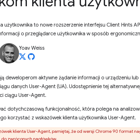
om klienta użytkown
 użytkownika to nowe rozszerzenie interfejsu Client Hints AP
nformacji o przeglądarce użytkownika w sposób ergonomiczny
Yoav Weiss
ają deweloperom aktywne żądanie informacji o urządzeniu lu
ciągu danych User-Agent (UA). Udostępnienie tej alternatywnej
i ciągu User-Agent.
ować dotychczasową funkcjonalność, która polega na analizow
ego korzystać z wskazówek klienta użytkownika User-Agent.
azówek klienta User-Agent, pamiętaj, że od wersji Chrome 90 format na
 do zwróconych nagłówków.