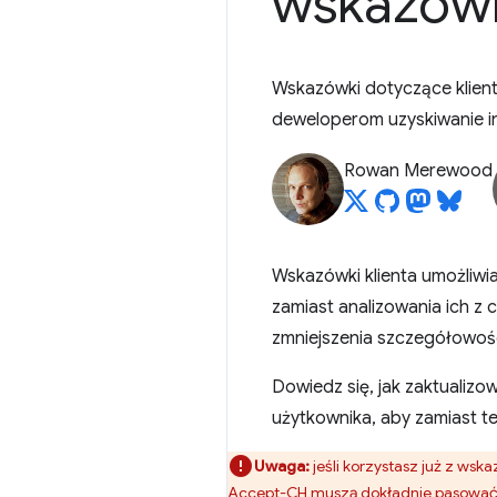
wskazówk
Wskazówki dotyczące klienta
deweloperom uzyskiwanie i
Rowan Merewood
Wskazówki klienta umożliwi
zamiast analizowania ich z 
zmniejszenia szczegółowośc
Dowiedz się, jak zaktualiz
użytkownika, aby zamiast t
Uwaga:
jeśli korzystasz już z wsk
Accept-CH muszą dokładnie pasować