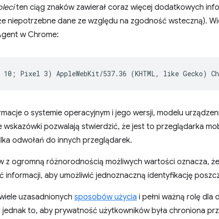
oleci
ten ciąg znaków zawierał coraz więcej dodatkowych infor
że niepotrzebne dane ze względu na zgodność wsteczną). Wi
Agent w Chrome:
macje o systemie operacyjnym i jego wersji, modelu urządzenia
e wskazówki pozwalają stwierdzić, że jest to przeglądarka m
ilka odwołań do innych przeglądarek.
w z ogromną różnorodnością możliwych wartości oznacza, ż
ść informacji, aby umożliwić jednoznaczną identyfikację posz
 wiele uzasadnionych
sposobów użycia
i pełni ważną rolę dla 
st jednak to, aby prywatność użytkowników była chroniona p