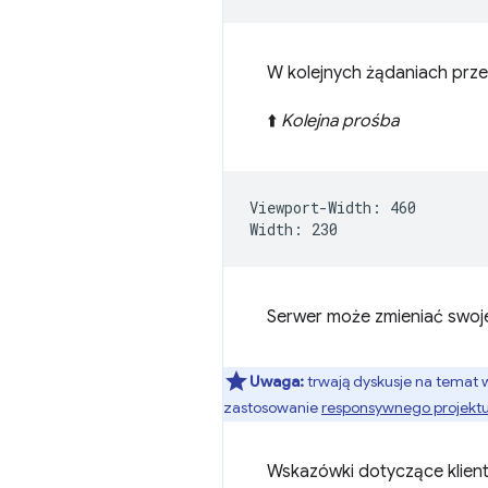
W kolejnych żądaniach prze
⬆️
Kolejna prośba
Viewport-Width: 460

Serwer może zmieniać swoje
Uwaga:
trwają dyskusje na temat 
zastosowanie
responsywnego projekt
Wskazówki dotyczące klient