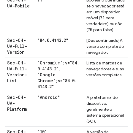
Booleano que indica
UA-Mobile
se o navegador está
em um dispositivo
?1
móvel (
para
verdadeiro) ou não
?0
(
para falso).
Sec-CH-
"84
.
0
.
4143
.
2"
[
Descontinuado
]A
UA-Full-
versão completa do
Version
navegador.
Sec-CH-
"Chromium";v="84
.
Lista de marcas de
UA-Full-
0
.
4143
.
2"
,
navegadores e suas
Version-
"Google
versões completas.
List
Chrome";v="84
.
0
.
4143
.
2"
Sec-CH-
"Android"
A plataforma do
UA-
dispositivo,
Platform
geralmente o
sistema operacional
(SO).
Sec-CH-
"10"
A versão da