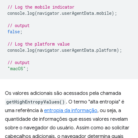
// Log the mobile indicator
console
.
log
(
navigator
.
userAgentData
.
mobile
);
// output
false
;
// Log the platform value
console
.
log
(
navigator
.
userAgentData
.
platform
);
// output
"macOS"
;
Os valores adicionais são acessados pela chamada
getHighEntropyValues()
. O termo "alta entropia" é
uma referência à
entropia da informação
, ou seja, a
quantidade de informações que esses valores revelam
sobre o navegador do usuário. Assim como ao solicitar
cabeçalhos adicionais, o navegador determina quais