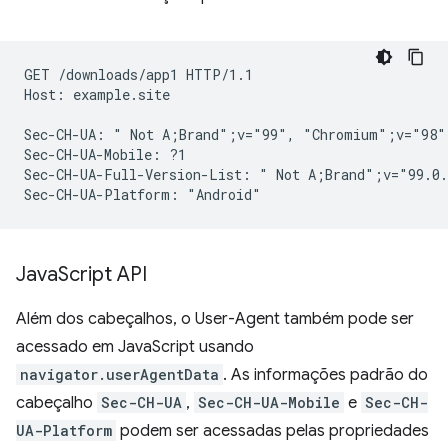
GET /downloads/app1 HTTP/1.1

Host: example.site

Sec-CH-UA: " Not A;Brand";v="99", "Chromium";v="98"
Sec-CH-UA-Mobile: ?1

Sec-CH-UA-Full-Version-List: " Not A;Brand";v="99.0.
Java
Script API
Além dos cabeçalhos, o User-Agent também pode ser
acessado em JavaScript usando
navigator.userAgentData
. As informações padrão do
cabeçalho
Sec-CH-UA
,
Sec-CH-UA-Mobile
e
Sec-CH-
UA-Platform
podem ser acessadas pelas propriedades