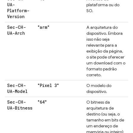
UA-
plataforma ou do
Platform-
SO.
Version
Sec-CH-
"arm"
A arquitetura do
UA-Arch
dispositivo. Embora
isso não seja
relevante para a
exibição da página,
o site pode oferecer
um download com o
formato padrão
correto.
Sec-CH-
"Pixel 3"
O modelo do
UA-Model
dispositivo.
Sec-CH-
"64"
O bitness da
UA-Bitness
arquitetura de
destino (ou seja, o
tamanho em bits de
um endereço de
memória ou inteiro)