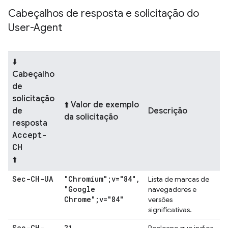
Cabeçalhos de resposta e solicitação do
User-Agent
⬇️
Cabeçalho
de
solicitação
⬆️ Valor de exemplo
de
Descrição
da solicitação
resposta
Accept-
CH
⬆️
Sec-CH-UA
"Chromium";v="84"
,
Lista de marcas de
"Google
navegadores e
Chrome";v="84"
versões
significativas.
Sec-CH-
?1