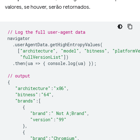
valores, se houver, serão retornados.
// Log the full user-agent data
navigator
.
userAgentData
.
getHighEntropyValues
(
[
"architecture"
,
"model"
,
"bitness"
,
"platformV
"fullVersionList"
])
.
then
(
ua
=
>
{
console
.
log
(
ua
)
});
// output
{
"architecture"
:
"x86"
,
"bitness"
:
"64"
,
"brands"
:
[
{
"brand"
:
" Not A;Brand"
,
"version"
:
"99"
},
{
"brand"
:
"Chromium"
,