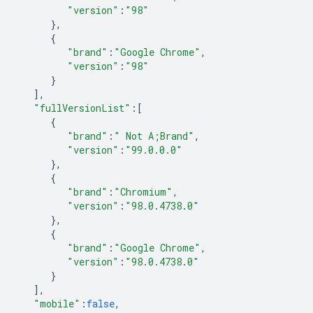
"version"
:
"98"
},
{
"brand"
:
"Google Chrome"
,
"version"
:
"98"
}
],
"fullVersionList"
:
[
{
"brand"
:
" Not A;Brand"
,
"version"
:
"99.0.0.0"
},
{
"brand"
:
"Chromium"
,
"version"
:
"98.0.4738.0"
},
{
"brand"
:
"Google Chrome"
,
"version"
:
"98.0.4738.0"
}
],
"mobile"
:
false
,