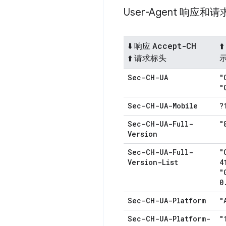
User-Agent 响应和
Accept-CH
⬇️ 响应
⬆
⬆️ 请求标头
Sec-CH-UA
"
"
Sec-CH-UA-Mobile
?
Sec-CH-UA-Full-
"
Version
Sec-CH-UA-Full-
"
Version-List
4
"
0
Sec-CH-UA-Platform
"
Sec-CH-UA-Platform-
"