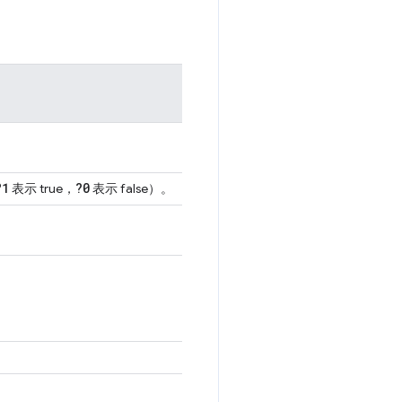
?1
?0
表示 true，
表示 false）。