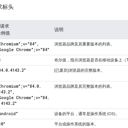
请求标头
️ 请求
说明
示例值
Chromium";v="84"
,
浏览器品牌及其重要版本的列表。
Google Chrome";v="84"
1
布尔值，指示浏览器是否在移动设备上（
84
.
0
.
4143
.
2"
[已废弃]浏览器的完整版本。
Chromium";v="84
.
0
.
浏览器品牌及其完整版本的列表。
143
.
2"
,
Google Chrome";v="84
.
.
4143
.
2"
Android"
设备的平台，通常是操作系统 (OS)。
10"
平台或操作系统的版本。