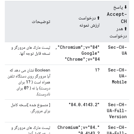
⬇️ پاسخ
Accept-
⬆️ درخواست
CH
توضیحات
ارزش نمونه
⬆️ هدر
درخواست
,
"Chromium";v="84"
Sec-CH-
لیست مارک های مرورگر و
"Google
UA
نسخه قابل توجه آنها.
Chrome";v="84"
?1
Sec-CH-
Boolean نشان می دهد که
UA-
آیا مرورگر روی دستگاه تلفن
?1
Mobile
همراه است (
برای
?0
درست) یا نه (
برای
نادرست).
.
0
.
4143
.
2"
"84
Sec-CH-
[
منسوخ شده
]نسخه کامل
UA-Full-
برای مرورگر.
Version
.
"Chromium";v="84
Sec-CH-
لیست مارک های مرورگر و
,
0
.
4143
.
2"
UA-Full-
نسخه کامل آنها.