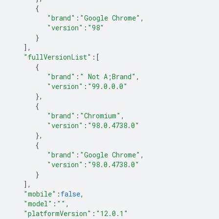
{
"brand"
:
"Google Chrome"
,
"version"
:
"98"
}
],
"fullVersionList"
:
[
{
"brand"
:
" Not A;Brand"
,
"version"
:
"99.0.0.0"
},
{
"brand"
:
"Chromium"
,
"version"
:
"98.0.4738.0"
},
{
"brand"
:
"Google Chrome"
,
"version"
:
"98.0.4738.0"
}
],
"mobile"
:
false
,
"model"
:
""
,
"platformVersion"
:
"12.0.1"