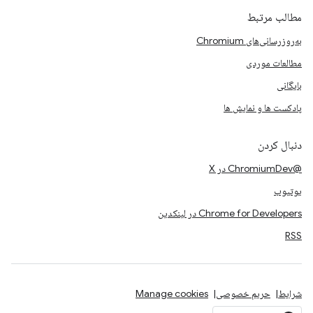
مطالب مرتبط
به‌روزرسانی‌های Chromium
مطالعات موردی
بایگانی
پادکست ها و نمایش ها
دنبال کردن
@ChromiumDev در X
یوتیوب
Chrome for Developers در لینکدین
RSS
شرایط
حریم خصوصی
Manage cookies