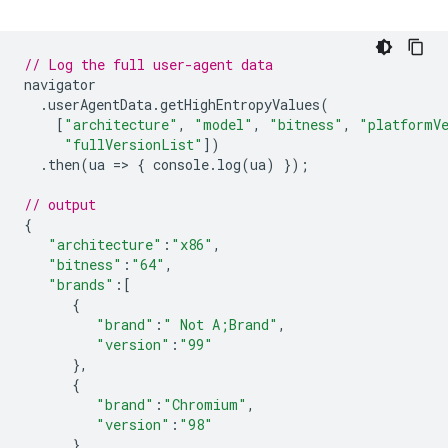
// Log the full user-agent data
navigator
.
userAgentData
.
getHighEntropyValues
(
[
"architecture"
,
"model"
,
"bitness"
,
"platformV
"fullVersionList"
])
.
then
(
ua
=
>
{
console
.
log
(
ua
)
});
// output
{
"architecture"
:
"x86"
,
"bitness"
:
"64"
,
"brands"
:
[
{
"brand"
:
" Not A;Brand"
,
"version"
:
"99"
},
{
"brand"
:
"Chromium"
,
"version"
:
"98"
},