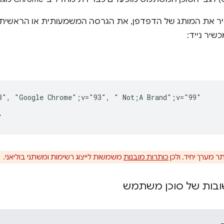
יר את המותג של הדפדפן, את הגרסה המשמעותית או הראשית
שיר נייד:
3", "Google Chrome";v="93", " Not;A Brand";v="99"

ר מערך יחיד, ולכן
כותרות מובנות
משמשות לייצוג רשימות ומשתני בוליאני.
ובות של סוכן משתמש