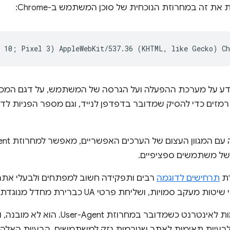
ת זה במחרוזת הנוכחית של סוכן המשתמש ב-Chrome:
ע על מערכת ההפעלה ועל הגרסה של המשתמש, על דגם המכשי
זים כדי להסיק שמדובר בדפדפן לנייד, וגם מספר הפניות לד
י של משתמשים ספציפיים.
תרחישים לדוגמה
רבים ותפקידה חשוב למפתחים ולבעלי אתרים
יות, ושליחת פרטי UA כברירת מחדל מנוגדת למטרה הזו.
יש גם צורך לשפר את התאימות לאינטרנט כשמד
לבעיות תאימות לאתר שגורמות נזק למשתמשים. הבעיות האלה פ