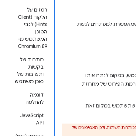
רמזים על
הלקוח (Client
 הלקוח (Client Hints) לגבי הסוכן המשתמש הם תוספת חדשה ל-Client Hints API, שמאפשרת למפתחים לגשת
Hints) לגבי
הסוכן
המשתמש מ-
Chromium 89
כותרות של
בקשות
ותשובות של
מש, במקום לנתח אותו
סוכן משתמש
 לצמצום רמת הפירוט של מחרוזת
דוגמה
להחלפה
 הפונקציונליות הקיימת שמסתמכת על ניתוח המחרוזת של User-Agent, כך שתשתמש במקום זאת
JavaScript
API
User-Agent , חשוב לדעת שהחל מ-Chrome 90 הפורמט של הכותרות השתנה, ולכן האסימונים של