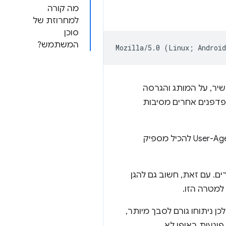
מה קורה
למחרוזת של
סוכן
המשתמש?
ר, על המותג והגרסה
פדפנים אחרים מסיבות
השילוב של הפרמטרים האלה עם המגוון העצום של הערכים האפשריים, מאפשר למחרוזת User-Agent להכיל מספיק
. עם זאת, חשוב גם להגן
ובר במחרוזת User-Agent. הוא לא מובנה, ולכן ניתוחו גורם לסבך מיותר,
וגעות באופן לא