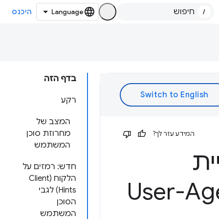
/
היכנס
בדף הזה
רקע
המצב של
מחרוזת סוכן
המידע עזר לך?
המשתמש
ית
חדש: רמזים על
הלקוח (Client
User-Agent Clie
Hints) לגבי
הסוכן
המשתמש