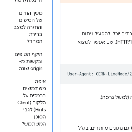
הדגמה (דמו)
משך החיים
של הטיפים
והחזרה למצב
ים יוכלו להפעיל ניתוח
ברירת
המחדל
נתונים ולהתאים אישית את התגובה. ההגדרה הזו נקבעה כבר בשנת 1996 (RFC 1945 עבור HTTP/1.0), שם אפשר למצוא
היקף הטיפים
ובקשות מ-
origin שונה
איפה
משתמשים
ברמזים על
 (למשל גרסה).
הלקוח (Client
Hints) לגבי
הסוכן
המשתמש?
ם נתונים מיותרים, בגלל