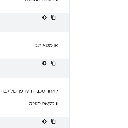
או מטא תג:
לאחר מכן, הדפדפן יכול לב
⬆️
בקשה חוזרת