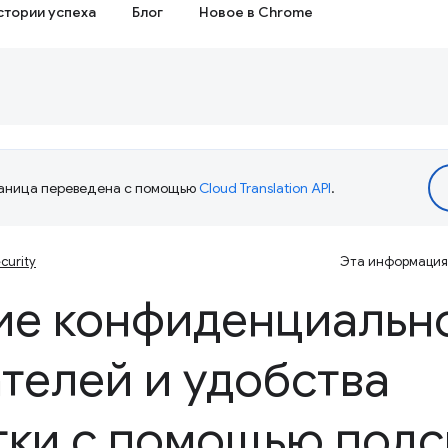
стории успеха
Блог
Новое в Chrome
аница переведена с помощью
Cloud Translation API
.
curity
Эта информация 
ие конфиденциальн
телей и удобства
тки с помощью подс