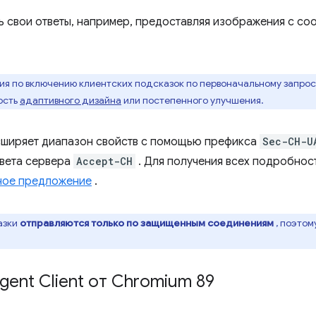
 свои ответы, например, предоставляя изображения с с
я по включению клиентских подсказок по первоначальному запросу,
ость
адаптивного дизайна
или постепенного улучшения.
расширяет диапазон свойств с помощью префикса
Sec-CH-U
твета сервера
Accept-CH
. Для получения всех подробнос
ное предложение
.
азки
отправляются только по защищенным соединениям
, поэтом
gent Client от Chromium 89