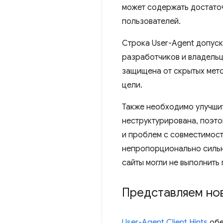
может содержать достато
пользователей.
Строка User-Agent допус
разработчиков и владельц
защищена от скрытых мет
цели.
Также необходимо улучшит
неструктурирована, поэто
и проблем с совместимост
непропорционально сильн
сайты могли не выполнить
Представляем нов
User-Agent Client Hints
обе