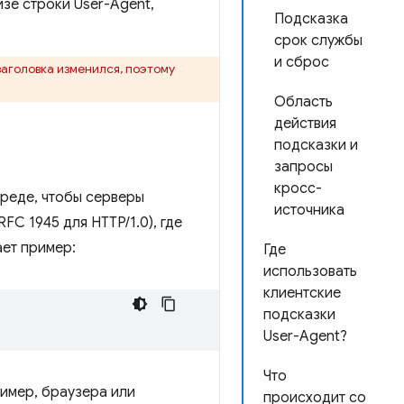
зе строки User-Agent,
Подсказка
срок службы
и сброс
 заголовка изменился, поэтому
Область
действия
подсказки и
запросы
кросс-
реде, чтобы серверы
источника
FC 1945 для HTTP/1.0), где
ает пример:
Где
использовать
клиентские
подсказки
User-Agent?
Что
ример, браузера или
происходит со