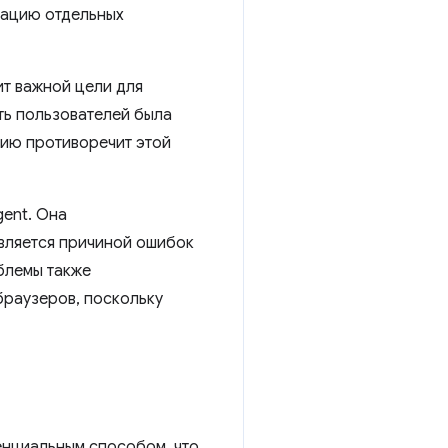
кацию отдельных
т важной цели для
ть пользователей была
нию противоречит этой
gent. Она
является причиной ошибок
блемы также
браузеров, поскольку
енциальным способом, что