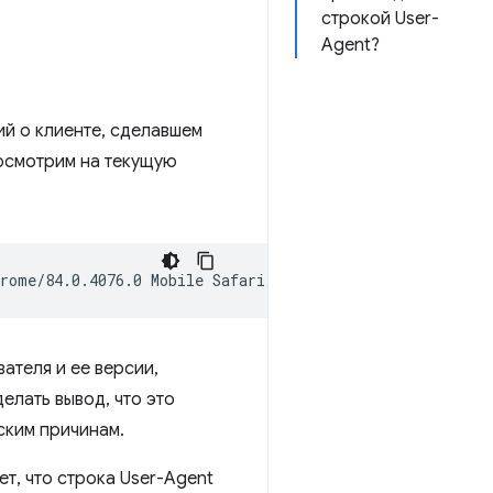
строкой User-
Agent?
й о клиенте, сделавшем
посмотрим на текущую
теля и ее версии,
елать вывод, что это
ским причинам.
т, что строка User-Agent