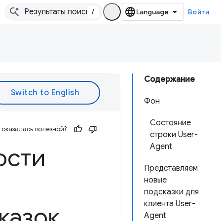
/
Войти
Содержание
Фон
Состояние
оказалась полезной?
строки User-
Agent
ости
Представляем
новые
подсказки для
клиента User-
казок
Agent