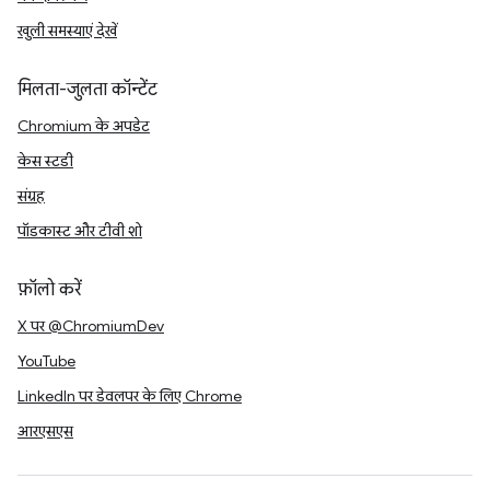
खुली समस्याएं देखें
मिलता-जुलता कॉन्टेंट
Chromium के अपडेट
केस स्टडी
संग्रह
पॉडकास्ट और टीवी शो
फ़ॉलो करें
X पर @ChromiumDev
YouTube
LinkedIn पर डेवलपर के लिए Chrome
आरएसएस