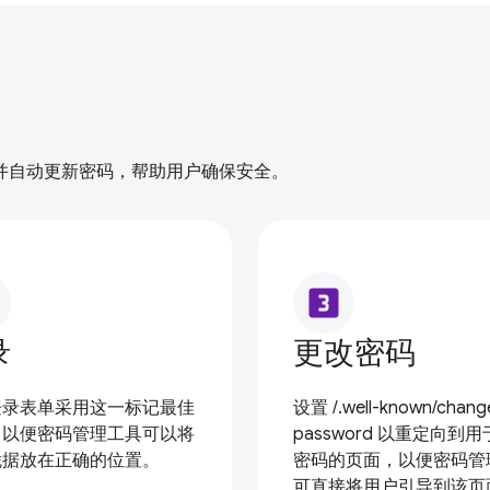
并自动更新密码，帮助用户确保安全。
looks_3
录
更改密码
登录表单采用这一标记最佳
设置 /.well-known/chang
，以便密码管理工具可以将
password 以重定向到
凭据放在正确的位置。
密码的页面，以便密码管
可直接将用户引导到该页