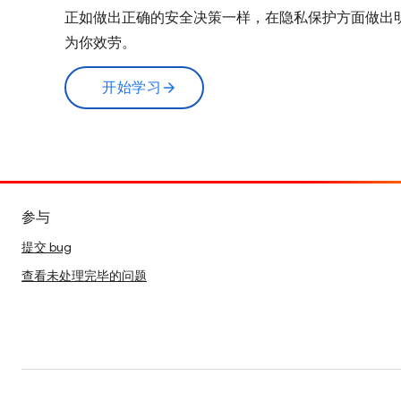
正如做出正确的安全决策一样，在隐私保护方面做出明智
为你效劳。
开始学习
arrow_forward
参与
提交 bug
查看未处理完毕的问题