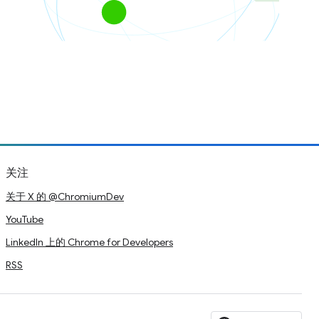
关注
关于 X 的 @ChromiumDev
YouTube
LinkedIn 上的 Chrome for Developers
RSS