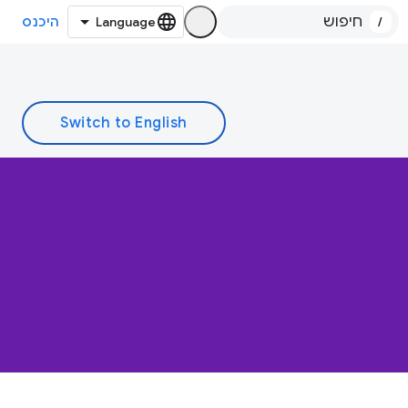
/
היכנס