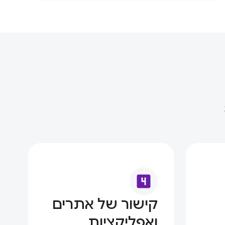
looks_4
קישור של אתרים
ואפליקציות