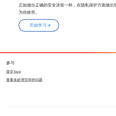
正如做出正确的安全决策一样，在隐私保护方面做出明智
为你效劳。
开始学习
arrow_forward
参与
提交 bug
查看未处理完毕的问题