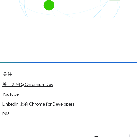
关注
关于 X 的 @ChromiumDev
YouTube
LinkedIn 上的 Chrome for Developers
RSS