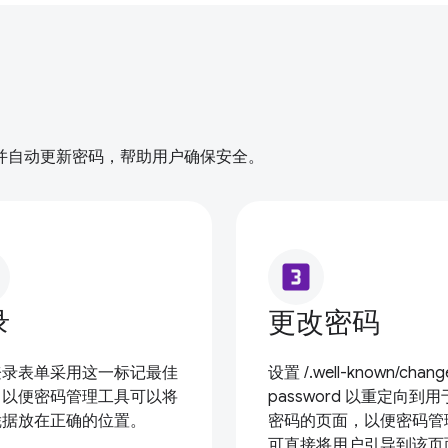
并自动更新密码，帮助用户确保安全。
looks_3
录
更改密码
登录表单采用这一标记最佳
设置 /.well-known/chang
，以便密码管理工具可以将
password 以重定向到
凭据放在正确的位置。
密码的页面，以便密码管
可直接将用户引导到该页