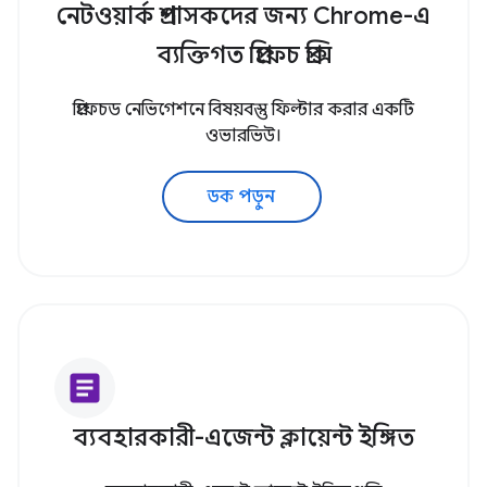
নেটওয়ার্ক প্রশাসকদের জন্য Chrome-এ
ব্যক্তিগত প্রিফেচ প্রক্সি
প্রিফেচড নেভিগেশনে বিষয়বস্তু ফিল্টার করার একটি
ওভারভিউ।
ডক পড়ুন
article
ব্যবহারকারী-এজেন্ট ক্লায়েন্ট ইঙ্গিত