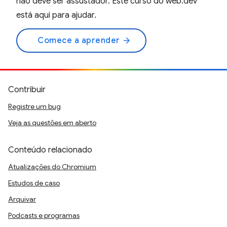
não deve ser assustador. Este curso do web.dev
está aqui para ajudar.
Comece a aprender
arrow_forward
Contribuir
Registre um bug
Veja as questões em aberto
Conteúdo relacionado
Atualizações do Chromium
Estudos de caso
Arquivar
Podcasts e programas