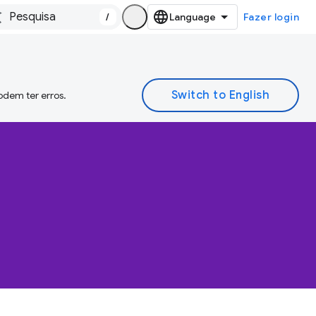
/
Fazer login
odem ter erros.