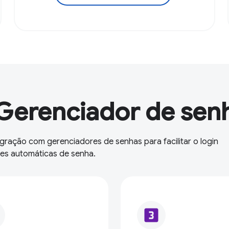
Gerenciador de sen
egração com gerenciadores de senhas para facilitar o login
ções automáticas de senha.
looks_3