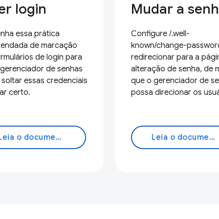
er login
Mudar a sen
nha essa prática
Configure /.well-
endada de marcação
known/change-passwor
rmulários de login para
redirecionar para a pági
 gerenciador de senhas
alteração de senha, de
soltar essas credenciais
que o gerenciador de s
ar certo.
possa direcionar os usuá
Leia o documento
Leia o documento