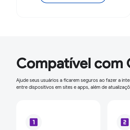
Compatível com 
Ajude seus usuários a ficarem seguros ao fazer a int
entre dispositivos em sites e apps, além de atualiza
looks_one
looks_two