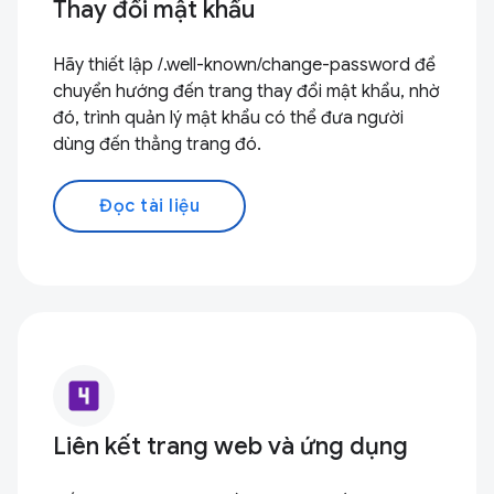
Thay đổi mật khẩu
Hãy thiết lập /.well-known/change-password để
chuyển hướng đến trang thay đổi mật khẩu, nhờ
đó, trình quản lý mật khẩu có thể đưa người
dùng đến thẳng trang đó.
Đọc tài liệu
looks_4
Liên kết trang web và ứng dụng