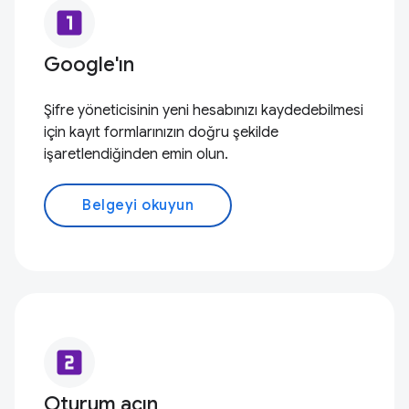
looks_one
Google'ın
Şifre yöneticisinin yeni hesabınızı kaydedebilmesi
için kayıt formlarınızın doğru şekilde
işaretlendiğinden emin olun.
Belgeyi okuyun
looks_two
Oturum açın