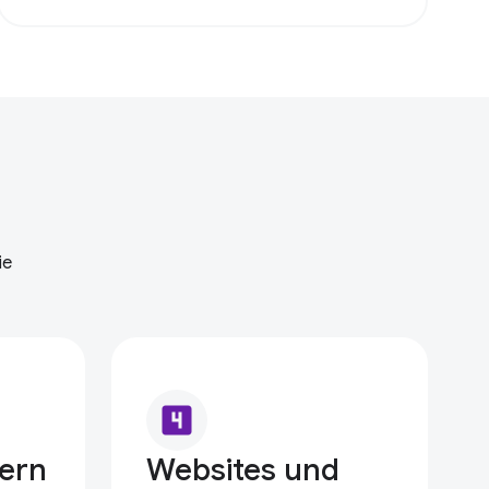
ie
looks_4
ern
Websites und