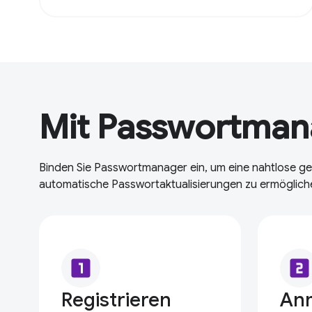
Mit Passwortman
Binden Sie Passwortmanager ein, um eine nahtlose g
automatische Passwortaktualisierungen zu ermögliche
looks_one
looks_two
Registrieren
An