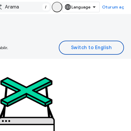
/
Oturum aç
ilir.