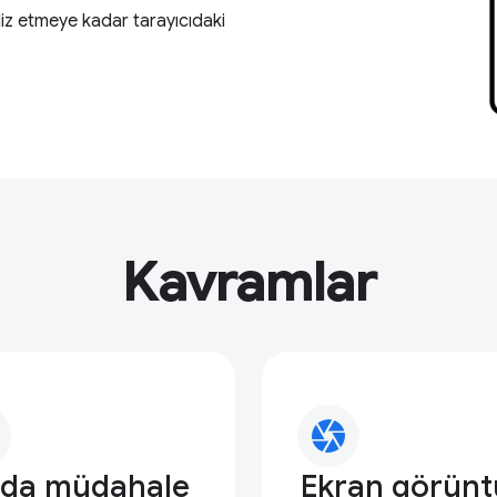
iz etmeye kadar tarayıcıdaki
Kavramlar
camera
da müdahale
Ekran görünt