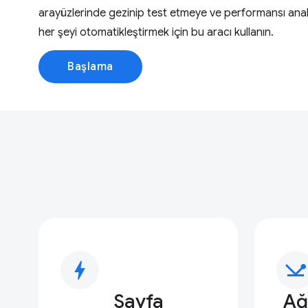
arayüzlerinde gezinip test etmeye ve performansı anal
her şeyi otomatikleştirmek için bu aracı kullanın.
Başlama
bolt
network_ping
Sayfa
Ağ