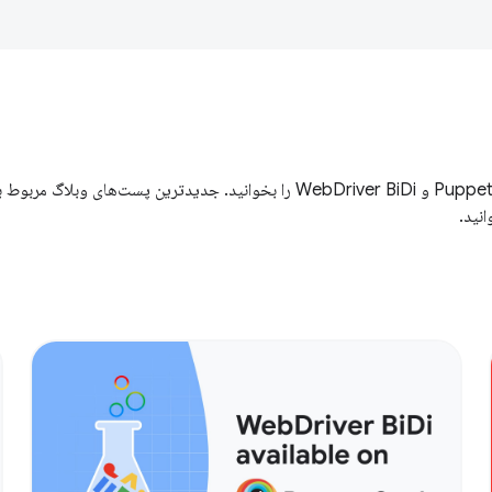
جدیدترین پست‌های وبلاگ مربوط به Puppeteer، Chrome For Testing و WebDriver BiDi را بخوانید. جدیدترین پست‌های وبلاگ مربو