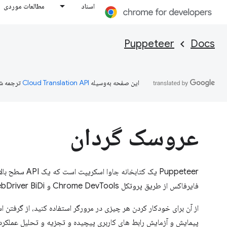
اسناد
مطالعات موردی
Puppeteer
Docs
این صفحه به‌وسیله
ترجمه ش
عروسک گردان
Puppeteer یک کتابخانه
فایرفاکس از طریق پروتکل Chrome DevTools و WebDriver BiDi ارائه می دهد.
پیمایش و آزمایش رابط های کاربری پیچیده و تجزیه و تحلیل عملکرد