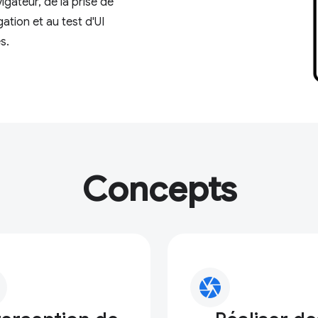
igateur, de la prise de
ation et au test d'UI
s.
Concepts
camera