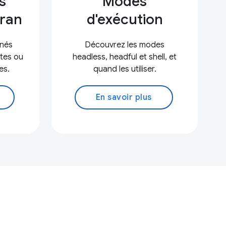
s
Modes
cran
d'exécution
anés
Découvrez les modes
tes ou
headless, headful et shell, et
es.
quand les utiliser.
En savoir plus