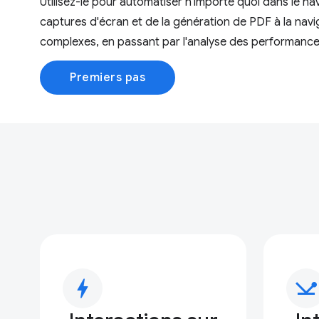
Utilisez-le pour automatiser n'importe quoi dans le nav
captures d'écran et de la génération de PDF à la navig
complexes, en passant par l'analyse des performance
Premiers pas
bolt
network_ping