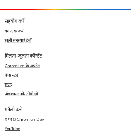
सहयोग करें
बग दायर करें
खुली समस्याएं देखें
मिलता-जुलता कॉन्टेंट
Chromium के अपडेट
केस स्टडी
संग्रह
पॉडकास्ट और टीवी शो
फ़ॉलो करें
X पर @ChromiumDev
YouTube