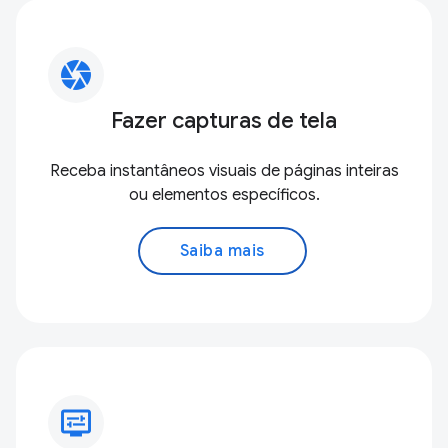
camera
Fazer capturas de tela
Receba instantâneos visuais de páginas inteiras
ou elementos específicos.
Saiba mais
display_settings