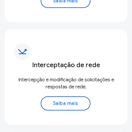
Saiba mais
network_ping
Interceptação de rede
Intercepção e modificação de solicitações e
respostas de rede.
Saiba mais