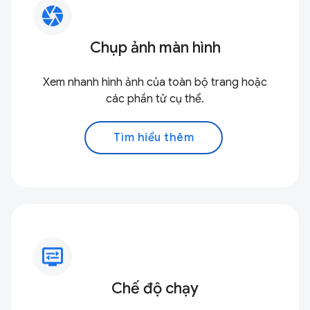
camera
Chụp ảnh màn hình
Xem nhanh hình ảnh của toàn bộ trang hoặc
các phần tử cụ thể.
Tìm hiểu thêm
display_settings
Chế độ chạy