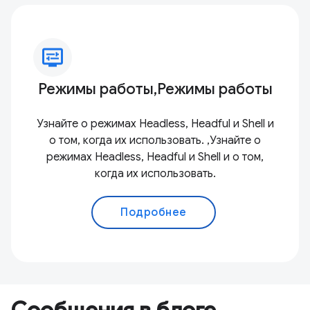
display_settings
Режимы работы,Режимы работы
Узнайте о режимах Headless, Headful и Shell и
о том, когда их использовать. ,Узнайте о
режимах Headless, Headful и Shell и о том,
когда их использовать.
Подробнее