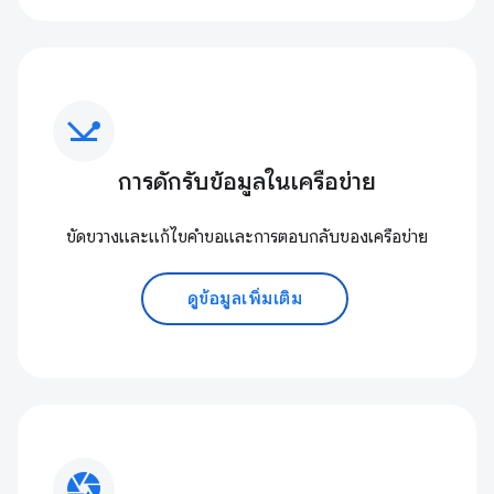
network_ping
การดักรับข้อมูลในเครือข่าย
ขัดขวางและแก้ไขคําขอและการตอบกลับของเครือข่าย
ดูข้อมูลเพิ่มเติม
camera