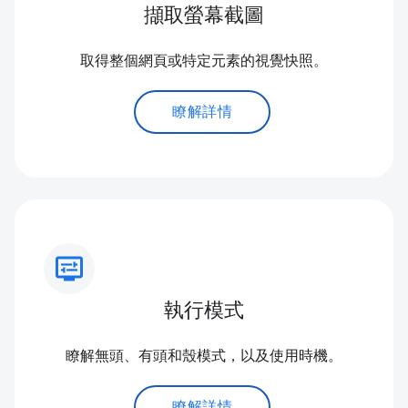
擷取螢幕截圖
取得整個網頁或特定元素的視覺快照。
瞭解詳情
display_settings
執行模式
瞭解無頭、有頭和殼模式，以及使用時機。
瞭解詳情