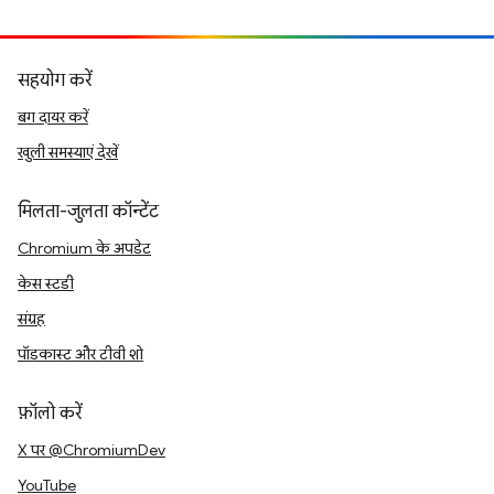
सहयोग करें
बग दायर करें
खुली समस्याएं देखें
मिलता-जुलता कॉन्टेंट
Chromium के अपडेट
केस स्टडी
संग्रह
पॉडकास्ट और टीवी शो
फ़ॉलो करें
X पर @ChromiumDev
YouTube