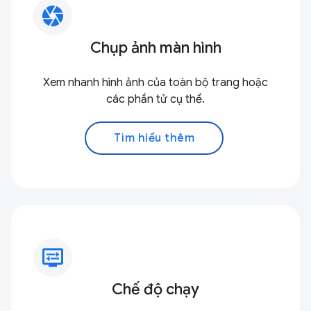
camera
Chụp ảnh màn hình
Xem nhanh hình ảnh của toàn bộ trang hoặc
các phần tử cụ thể.
Tìm hiểu thêm
display_settings
Chế độ chạy