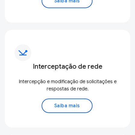
Saiba mais
network_ping
Interceptação de rede
Intercepção e modificação de solicitações e
respostas de rede.
Saiba mais