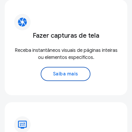
camera
Fazer capturas de tela
Receba instantâneos visuais de páginas inteiras
ou elementos específicos.
Saiba mais
display_settings