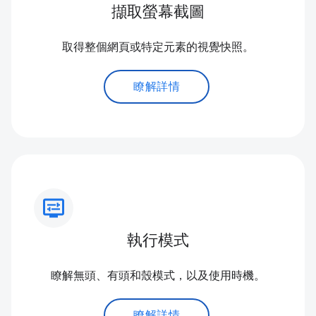
擷取螢幕截圖
取得整個網頁或特定元素的視覺快照。
瞭解詳情
display_settings
執行模式
瞭解無頭、有頭和殼模式，以及使用時機。
瞭解詳情