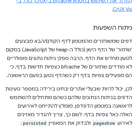
למדוד את השימוש במטמון bfcache ב-CrUX, כולל ב-
.
CrUX Vis
ניתוח השפעות
דפים שמשוחזרים מהמטמון לדף הקודם/הבא מבצעים
'שחזור' של הדף הישן (כולל ה-heap של JavaScript) במקום
לטעון מחדש את הדף. הרבה ספקי ניתוח נתונים פופולריים
לא מודדים שחזורים של bfcache כצפיות חדשות בדף, כי
הם מפעילים צפיות בדף רק כשהדף נטען בפעם הראשונה.
לכן, יכול להיות שבעלי אתרים יבחינו בירידה במספר טעינות
הדפים בניתוח הנתונים שלהם כשהם מתחילים להשתמש
לראשונה במטמון הדפדפן. מומלץ להתייחס לאירועים
האלה כאל צפיות בדף. לשם כך, צריך להגדיר מאזינים
לאירוע
pageshow
ולבדוק את המאפיין
persisted
: