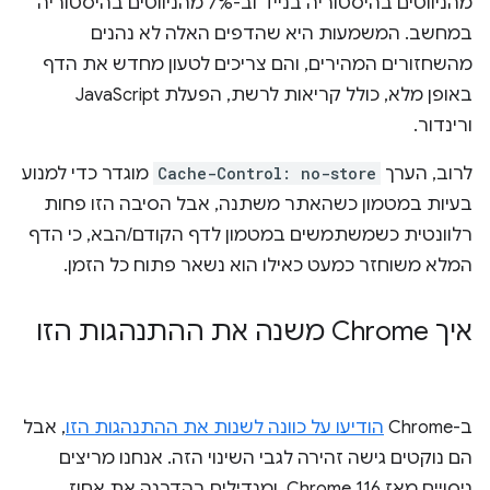
מהניווטים בהיסטוריה בנייד וב-7% מהניווטים בהיסטוריה
במחשב. המשמעות היא שהדפים האלה לא נהנים
מהשחזורים המהירים, והם צריכים לטעון מחדש את הדף
באופן מלא, כולל קריאות לרשת, הפעלת JavaScript
ורינדור.
לרוב, הערך
Cache-Control: no-store
מוגדר כדי למנוע
בעיות במטמון כשהאתר משתנה, אבל הסיבה הזו פחות
רלוונטית כשמשתמשים במטמון לדף הקודם/הבא, כי הדף
המלא משוחזר כמעט כאילו הוא נשאר פתוח כל הזמן.
איך Chrome משנה את ההתנהגות הזו
ב-Chrome
הודיעו על כוונה לשנות את ההתנהגות הזו
, אבל
הם נוקטים גישה זהירה לגבי השינוי הזה. אנחנו מריצים
ניסויים מאז Chrome 116, ומגדילים בהדרגה את אחוז