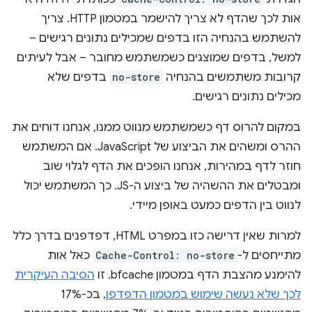
אות לכך שהדף לא צריך להישמר במטמון HTTP. צריך
להשתמש בהנחיה הזו בדפים שמכילים נתונים רגישים –
למשל, בדפים שמוצגים כשמשתמש מחובר – אבל לעיתים
קרובות משתמשים בהנחיה
no-store
בדפים שלא
מכילים נתונים רגישים.
במקום להרוס דף כשמשתמש מנווט ממנו, אנחנו דוחים את
ההרס ומשהים את הביצוע של JavaScript. אם המשתמש
חוזר לדף במהירות, אנחנו הופכים את הדף לגלוי שוב
ומבטלים את ההשהיה של ביצוע ה-JS. כך המשתמש יכול
לנווט בין הדפים כמעט באופן מיידי.
למרות שאין דרישה כזו במפרט HTML, דפדפנים בדרך כלל
מתייחסים ל-
Cache-Control: no-store
כאל אות
להימנע מהצבת הדף במטמון bfcache. זו
הסיבה העיקרית
לכך שלא נעשה שימוש במטמון הדפדפן
, בכ-17%