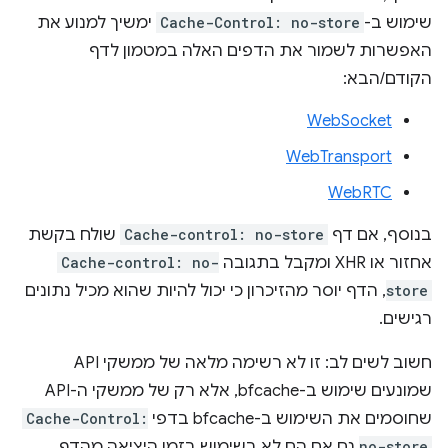
שימוש ב-
Cache-Control: no-store
ימשיך למנוע את
האפשרות לשמור את הדפים האלה במטמון לדף
הקודם/הבא:
WebSocket
WebTransport
WebRTC
בנוסף, אם דף
Cache-control: no-store
שולח בקשת
אחזור או XHR ומקבל בתגובה
Cache-control: no-
store
, הדף יוסר מהזיכרון כי יכול להיות שהוא מכיל נתונים
רגישים.
חשוב לשים לב: זו לא רשימה מלאה של ממשקי API
שמונעים שימוש ב-bfcache, אלא רק של ממשקי ה-API
שחוסמים את השימוש ב-bfcache בדפי
Cache-Control:
no-store
גם אם הם לא בשימוש בזמן היציאה מהדף.