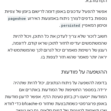
הקודם/הבא.
אפשר להפעיל עדכונים באופן דומה לרישום ביומן של צפיות
נוספות בדפים לצורך ניתוח באמצעות האירוע
pageshow
וסימון המאפיין
persisted
.
חשוב לזכור שלא צריך לעדכן את כל התוכן, ויכול להיות
שהמשתמשים יעדיפו לחזור לתוכן שראו קודם. לדוגמה,
רענון של רשימת מאמרים יכול לגרום לכך שהמשתמש לא
יראה יותר מאמר שהוא חזר לצפות בו.
ההשפעה על מודעות
בדומה להשפעה על ניתוח הנתונים, יכול להיות שתהיה
ירידה במספר החשיפות של המודעות באתרים אם
המודעות ייטענו רק בזמן טעינת הדף. אפשר לרענן מודעות
באופן פרוגרמטי כשמתבצעת שחזור מ-bfcache כדי לוודא
שהן תואמות לטעינות של דפים מלאים. גם כאן נעשה