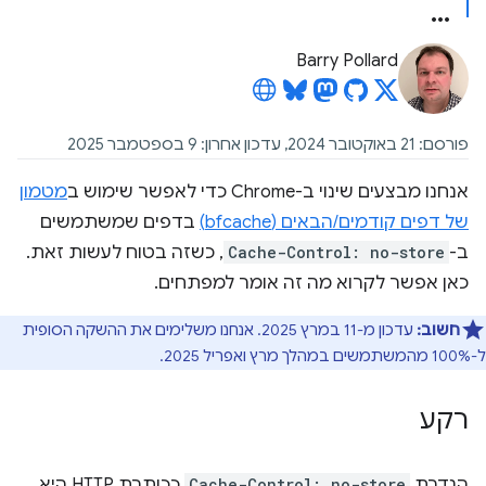
Barry Pollard
פורסם: 21 באוקטובר 2024, עדכון אחרון: 9 בספטמבר 2025
אנחנו מבצעים שינוי ב-Chrome כדי לאפשר שימוש ב
מטמון
של דפים קודמים/הבאים (bfcache)
בדפים שמשתמשים
ב-
Cache-Control: no-store
, כשזה בטוח לעשות זאת.
כאן אפשר לקרוא מה זה אומר למפתחים.
חשוב:
עדכון מ-11 במרץ 2025. אנחנו משלימים את ההשקה הסופית
ל-100% מהמשתמשים במהלך מרץ ואפריל 2025.
רקע
הגדרת
Cache-Control: no-store
ככותרת HTTP היא