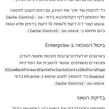
כדי להקטין עוד יותר את הסיכון, גם הזמן הקצוב לתפוגה
של המטמון לדף הקודם/הבא בדפי
Cache-Control: no-
store
קוצר ל-3 דקות (לעומת 10 דקות בדפים שלא נעשה
בהם שימוש ב-
Cache-Control: no-store
).
ביטול הסכמה ב-Enterprise
בארגונים יש לעיתים קרובות תוכנות שקשה לעדכן
ומכשירים משותפים. אפשר להשבית את המדיניות
AllowBackForwardCacheForCacheControlNoStorePage
Enabled
כדי להמשיך למנוע שימוש ב-bfcache בדפי
.
Cache-Control: no-store
בדיקת השינוי
מפתחים יכולים לבדוק את השינוי הזה באמצעות הדגל