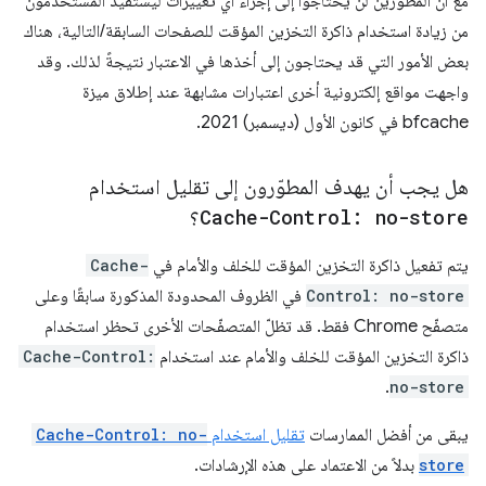
مع أنّ المطوّرين لن يحتاجوا إلى إجراء أي تغييرات ليستفيد المستخدمون
من زيادة استخدام ذاكرة التخزين المؤقت للصفحات السابقة/التالية، هناك
بعض الأمور التي قد يحتاجون إلى أخذها في الاعتبار نتيجةً لذلك. وقد
واجهت مواقع إلكترونية أخرى اعتبارات مشابهة عند إطلاق ميزة
bfcache في كانون الأول (ديسمبر) 2021.
هل يجب أن يهدف المطوّرون إلى تقليل استخدام
Cache-Control: no-store
؟
يتم تفعيل ذاكرة التخزين المؤقت للخلف والأمام في
Cache-
Control: no-store
في الظروف المحدودة المذكورة سابقًا وعلى
متصفّح Chrome فقط. قد تظلّ المتصفّحات الأخرى تحظر استخدام
ذاكرة التخزين المؤقت للخلف والأمام عند استخدام
Cache-Control:
.
no-store
يبقى من أفضل الممارسات
تقليل استخدام
Cache-Control: no-
store
بدلاً من الاعتماد على هذه الإرشادات.