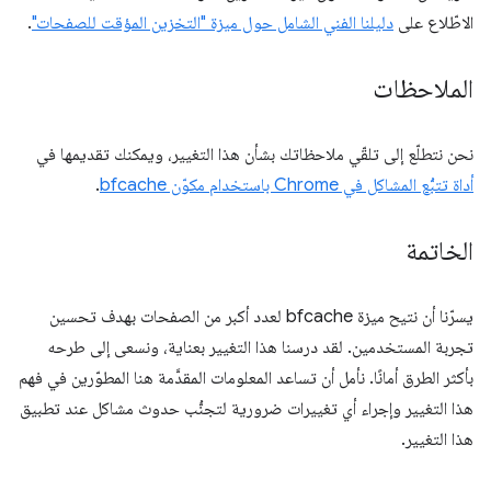
الاطّلاع على
دليلنا الفني الشامل حول ميزة "التخزين المؤقت للصفحات"
.
الملاحظات
نحن نتطلّع إلى تلقّي ملاحظاتك بشأن هذا التغيير، ويمكنك تقديمها في
أداة تتبُّع المشاكل في Chrome باستخدام مكوّن bfcache
.
الخاتمة
يسرّنا أن نتيح ميزة bfcache لعدد أكبر من الصفحات بهدف تحسين
تجربة المستخدمين. لقد درسنا هذا التغيير بعناية، ونسعى إلى طرحه
بأكثر الطرق أمانًا. نأمل أن تساعد المعلومات المقدَّمة هنا المطوّرين في فهم
هذا التغيير وإجراء أي تغييرات ضرورية لتجنُّب حدوث مشاكل عند تطبيق
هذا التغيير.