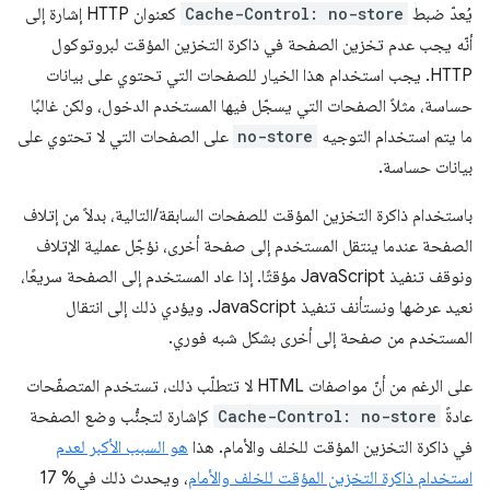
يُعدّ ضبط
Cache-Control: no-store
كعنوان HTTP إشارة إلى
أنّه يجب عدم تخزين الصفحة في ذاكرة التخزين المؤقت لبروتوكول
HTTP. يجب استخدام هذا الخيار للصفحات التي تحتوي على بيانات
حساسة، مثلاً الصفحات التي يسجّل فيها المستخدم الدخول، ولكن غالبًا
ما يتم استخدام التوجيه
no-store
على الصفحات التي لا تحتوي على
بيانات حساسة.
باستخدام ذاكرة التخزين المؤقت للصفحات السابقة/التالية، بدلاً من إتلاف
الصفحة عندما ينتقل المستخدم إلى صفحة أخرى، نؤجّل عملية الإتلاف
ونوقف تنفيذ JavaScript مؤقتًا. إذا عاد المستخدم إلى الصفحة سريعًا،
نعيد عرضها ونستأنف تنفيذ JavaScript. ويؤدي ذلك إلى انتقال
المستخدم من صفحة إلى أخرى بشكل شبه فوري.
على الرغم من أنّ مواصفات HTML لا تتطلّب ذلك، تستخدم المتصفّحات
عادةً
Cache-Control: no-store
كإشارة لتجنُّب وضع الصفحة
في ذاكرة التخزين المؤقت للخلف والأمام. هذا
هو السبب الأكبر لعدم
استخدام ذاكرة التخزين المؤقت للخلف والأمام
، ويحدث ذلك في% 17