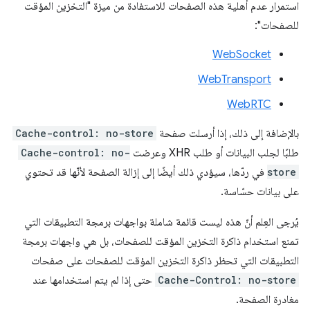
استمرار عدم أهلية هذه الصفحات للاستفادة من ميزة "التخزين المؤقت
للصفحات":
WebSocket
WebTransport
WebRTC
بالإضافة إلى ذلك، إذا أرسلت صفحة
Cache-control: no-store
طلبًا لجلب البيانات أو طلب XHR وعرضت
Cache-control: no-
store
في ردّها، سيؤدي ذلك أيضًا إلى إزالة الصفحة لأنّها قد تحتوي
على بيانات حسّاسة.
يُرجى العِلم أنّ هذه ليست قائمة شاملة بواجهات برمجة التطبيقات التي
تمنع استخدام ذاكرة التخزين المؤقت للصفحات، بل هي واجهات برمجة
التطبيقات التي تحظر ذاكرة التخزين المؤقت للصفحات على صفحات
Cache-Control: no-store
حتى إذا لم يتم استخدامها عند
مغادرة الصفحة.