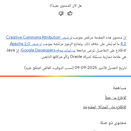
هل كان المحتوى مفيدًا؟
إنّ محتوى هذه الصفحة مرخّص بموجب
ترخيص Creative Commons Attribution
4.0‏
ما لم يُنصّ على خلاف ذلك، ونماذج الرموز مرخّصة بموجب
ترخيص Apache 2.0‏
.
للاطّلاع على التفاصيل، يُرجى مراجعة
سياسات موقع Google Developers‏
. إنّ Java
هي علامة تجارية مسجَّلة لشركة Oracle و/أو شركائها التابعين.
تاريخ التعديل الأخير: 2025-09-09 (حسب التوقيت العالمي المتفَّق عليه)
مساهمة
الإبلاغ عن خطأ
الاطّلاع على المشاكل المفتوحة
محتوى ذو صلة