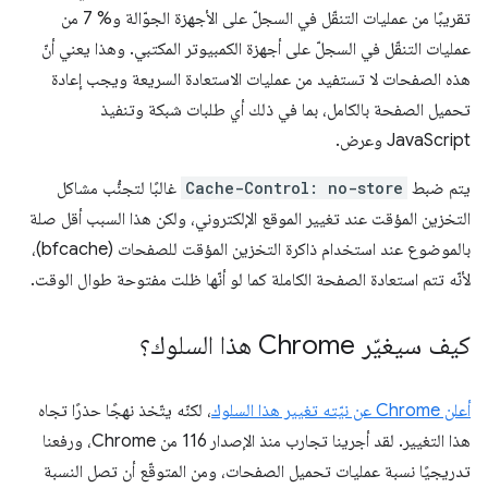
تقريبًا من عمليات التنقّل في السجلّ على الأجهزة الجوّالة و% 7 من
عمليات التنقّل في السجلّ على أجهزة الكمبيوتر المكتبي. وهذا يعني أنّ
هذه الصفحات لا تستفيد من عمليات الاستعادة السريعة ويجب إعادة
تحميل الصفحة بالكامل، بما في ذلك أي طلبات شبكة وتنفيذ
JavaScript وعرض.
يتم ضبط
Cache-Control: no-store
غالبًا لتجنُّب مشاكل
التخزين المؤقت عند تغيير الموقع الإلكتروني، ولكن هذا السبب أقل صلة
بالموضوع عند استخدام ذاكرة التخزين المؤقت للصفحات (bfcache)،
لأنّه تتم استعادة الصفحة الكاملة كما لو أنّها ظلت مفتوحة طوال الوقت.
كيف سيغيّر Chrome هذا السلوك؟
أعلن Chrome عن نيّته تغيير هذا السلوك
، لكنّه يتّخذ نهجًا حذرًا تجاه
هذا التغيير. لقد أجرينا تجارب منذ الإصدار 116 من Chrome، ورفعنا
تدريجيًا نسبة عمليات تحميل الصفحات، ومن المتوقّع أن تصل النسبة