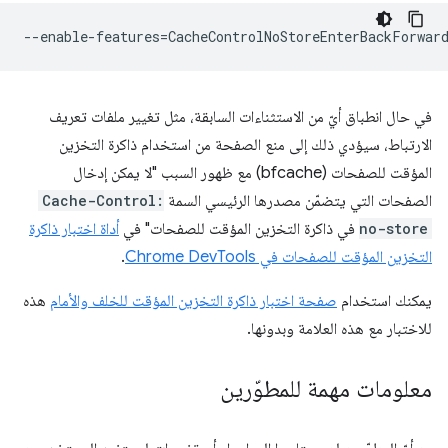
--enable-features
=
في حال انطباق أيّ من الاستثناءات السابقة، مثل تغيير ملفات تعريف
الارتباط، سيؤدي ذلك إلى منع الصفحة من استخدام ذاكرة التخزين
المؤقت للصفحات (bfcache) مع ظهور السبب "لا يمكن إدخال
الصفحات التي يتضمّن مصدرها الرئيسي السمة
Cache-Control:
no-store
في ذاكرة التخزين المؤقت للصفحات" في
أداة اختبار ذاكرة
التخزين المؤقت للصفحات في Chrome DevTools
.
يمكنك استخدام
صفحة اختبار ذاكرة التخزين المؤقت للخلف والأمام
هذه
للاختبار مع هذه العلامة وبدونها.
معلومات مهمة للمطوّرين