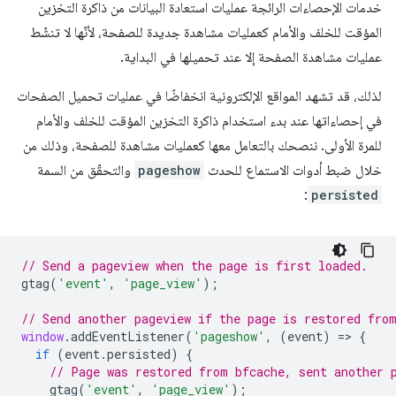
خدمات الإحصاءات الرائجة عمليات استعادة البيانات من ذاكرة التخزين
المؤقت للخلف والأمام كعمليات مشاهدة جديدة للصفحة، لأنّها لا تنشّط
عمليات مشاهدة الصفحة إلا عند تحميلها في البداية.
لذلك، قد تشهد المواقع الإلكترونية انخفاضًا في عمليات تحميل الصفحات
في إحصاءاتها عند بدء استخدام ذاكرة التخزين المؤقت للخلف والأمام
للمرة الأولى. ننصحك بالتعامل معها كعمليات مشاهدة للصفحة، وذلك من
خلال ضبط أدوات الاستماع للحدث
pageshow
والتحقّق من السمة
:
persisted
// Send a pageview when the page is first loaded.
gtag
(
'event'
,
'page_view'
);
// Send another pageview if the page is restored fro
window
.
addEventListener
(
'pageshow'
,
(
event
)
=
>
{
if
(
event
.
persisted
)
{
// Page was restored from bfcache, sent another 
gtag
(
'event'
,
'page_view'
);