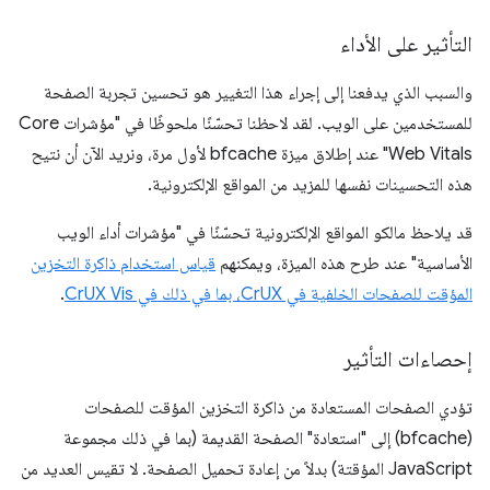
التأثير على الأداء
والسبب الذي يدفعنا إلى إجراء هذا التغيير هو تحسين تجربة الصفحة
للمستخدمين على الويب. لقد لاحظنا تحسّنًا ملحوظًا في "مؤشرات Core
Web Vitals" عند إطلاق ميزة bfcache لأول مرة، ونريد الآن أن نتيح
هذه التحسينات نفسها للمزيد من المواقع الإلكترونية.
قد يلاحظ مالكو المواقع الإلكترونية تحسّنًا في "مؤشرات أداء الويب
الأساسية" عند طرح هذه الميزة، ويمكنهم
قياس استخدام ذاكرة التخزين
المؤقت للصفحات الخلفية في CrUX، بما في ذلك في CrUX Vis
.
إحصاءات التأثير
تؤدي الصفحات المستعادة من ذاكرة التخزين المؤقت للصفحات
(bfcache) إلى "استعادة" الصفحة القديمة (بما في ذلك مجموعة
JavaScript المؤقتة) بدلاً من إعادة تحميل الصفحة. لا تقيس العديد من