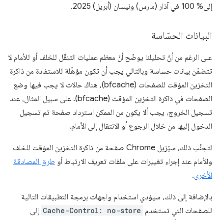
إلى% 100 في آذار (مارس) ونيسان (أبريل) 2025.
البيانات الحسّاسة
على الرغم من أنّ تحليلنا يوضّح أنّ معظم عمليات التنقّل للخلف أو للأمام لا
تتضمّن بيانات حساسة وبالتالي يجب أن تكون مؤهّلة للاستفادة من ذاكرة
التخزين المؤقت للصفحات (bfcache)، هناك حالات لا يجب فيها وضع
الصفحات في ذاكرة التخزين المؤقت (bfcache). على سبيل المثال، عند
تسجيل الخروج، يجب ألا يكون من الممكن استرداد صفحة تم تسجيل
الدخول إليها من خلال الرجوع أو الانتقال إلى الأمام.
لتجنُّب ذلك، سيُزيل Chrome صفحة من ذاكرة التخزين المؤقت للخلف
والأمام عند إجراء تغييرات على ملفات تعريف الارتباط أو
طرق المصادقة
الأخرى
.
بالإضافة إلى ذلك، سيؤدي استخدام واجهات برمجة التطبيقات التالية
للصفحات التي تستخدم
Cache-Control: no-store
إلى