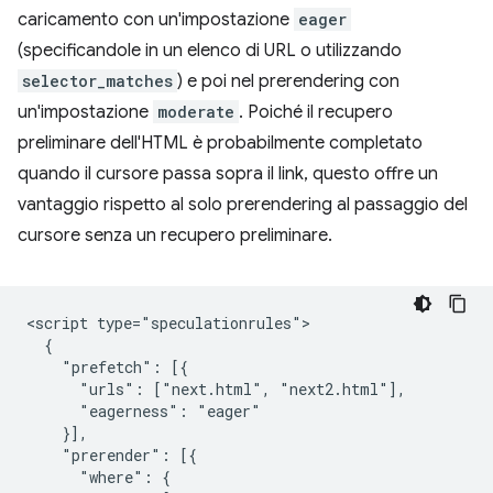
caricamento con un'impostazione
eager
(specificandole in un elenco di URL o utilizzando
selector_matches
) e poi nel prerendering con
un'impostazione
moderate
. Poiché il recupero
preliminare dell'HTML è probabilmente completato
quando il cursore passa sopra il link, questo offre un
vantaggio rispetto al solo prerendering al passaggio del
cursore senza un recupero preliminare.
<script type="speculationrules">

  {

    "prefetch": [{

      "urls": ["next.html", "next2.html"],

      "eagerness": "eager"

    }],

    "prerender": [{

      "where": {
