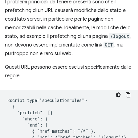
I problemi principali da tenere presenti sono che il
prefetching di un URL causerà modifiche dello stato e
costi lato server, in particolare per le pagine non
memorizzabili nella cache. Idealmente, le modifiche dello
stato, ad esempio il prefetching di una pagina
/logout
,
non devono essere implementate come link
GET
, ma
purtroppo non è raro sul web.
Questi URL possono essere esclusi specificamente dalle
regole:
<script type="speculationrules">

  {

    "prefetch": [{

      "where": {

        "and": [

          { "href_matches": "/*" },

          { "not": {"href_matches": "/logout"}}
