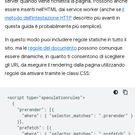
server quando viene richiesta la pagina. Possono anche
essere inseriti nell'HTML dai service worker (anche se
il
metodo dell'intestazione HTTP
descritto più avanti in
questa guida è probabilmente più semplice).
In questo modo puoi includere regole statiche in tutto il
sito, ma le
regole del documento
possono comunque
essere dinamiche, in quanto ti consentono di scegliere
gli URL da eseguire il rendering dalla pagina utilizzando
regole da attivare tramite le classi CSS:
<script type="speculationrules">

  {

    "prerender": [{

      "where": { "selector_matches": ".prerender" }

    }],

    "prefetch": [{

      "where": { "selector_matches": ".prefetch" }
