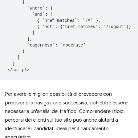
      {

        "where": {

          "and": [

            { "href_matches": "/*" },

            { "not": {"href_matches": "/logout"}}

          ]

        },

        "eagerness": "moderate"

      }

    ]

  }

Per avere le migliori possibilità di prevedere con
precisione la navigazione successiva, potrebbe essere
necessaria un'analisi del traffico. Comprendere i tipici
percorsi dei clienti sul tuo sito può anche aiutarti a
identificare i candidati ideali per il caricamento
speculativo.